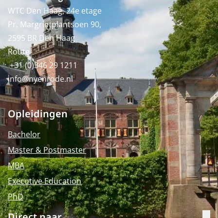
WTC Den Haag, 24e etage
Pr. Margrietplantsoen 90,
2595 BR Den Haag
Route
+31 (0)346 29 1211
info@nyenrode.nl
Opleidingen
Bachelor
Master & Postmaster
MBA
Executive Education
PhD
Direct naar