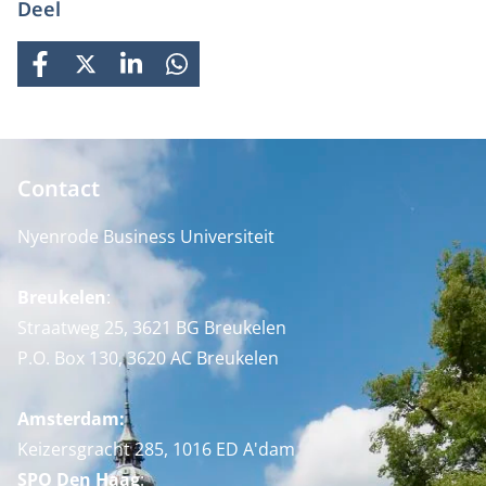
Deel
FACEBOOK
X
LINKEDIN
WHATSAPP
Contact
Nyenrode Business Universiteit
Breukelen
:
Straatweg 25, 3621 BG Breukelen
P.O. Box 130, 3620 AC Breukelen
Amsterdam:
Keizersgracht 285, 1016 ED A'dam
SPO Den Haag
: