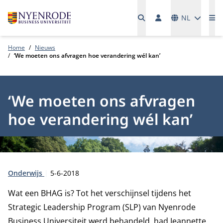
Talen
NL
Me
Home
Nieuws
‘We moeten ons afvragen hoe verandering wél kan’
‘We moeten ons afvragen
hoe verandering wél kan’
Type:
Publicatiedatum:
Onderwijs
5-6-2018
Wat een BHAG is? Tot het verschijnsel tijdens het
Strategic Leadership Program (SLP) van Nyenrode
Business Universiteit werd behandeld, had Jeannette