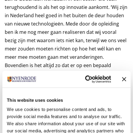
terughoudend is als het op innovatie aankomt. ‘Wij zijn
in Nederland heel goed in het buiten de deur houden
van nieuwe technologieën. Mede door de opleiding
ben ik me nog meer gaan realiseren dat wij vooral
bezig zijn met waarom iets niet kan, terwijl we ons veel
meer zouden moeten richten op hoe het wél kan en
meer mee moeten gaan met veranderingen.
Bovendien is het altijd zo dat er op een bepaald
moment een commerciële partij komt die over alle
bezwaren heenstapt. Die commerciële mensen zaten
natuurlijk ook bij mij in de groep. Het contact dat ik
met hen had, heeft mij ook weer een extra zetje
This website uses cookies
gegeven om in kansen te denken.’
We use cookies to personalise content and ads, to
Goudriaan vertelt dat ze het SLP als een inhoudelijk
provide social media features and to analyse our traffic.
sterk programma heeft ervaren: ‘Vooral strategische
We also share information about your use of our site with
our social media, advertising and analytics partners who
leiders van middelgrote tot grote organisaties kunnen