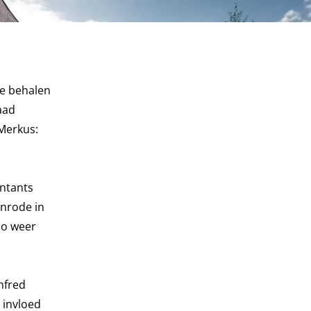
te behalen
aad
 Merkus:
untants
enrode in
zo weer
nfred
 invloed