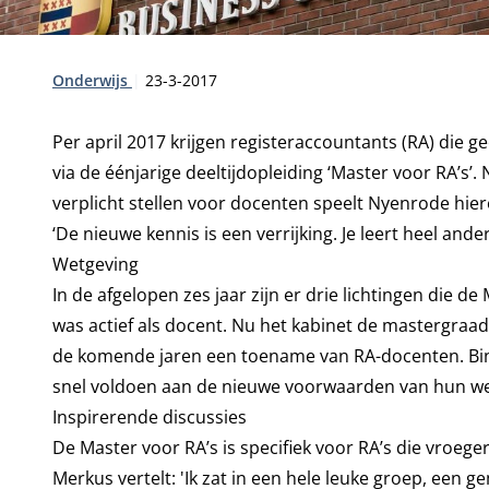
Type:
Publicatiedatum:
Onderwijs
23-3-2017
Per april 2017 krijgen registeraccountants (RA) die 
via de éénjarige deeltijdopleiding ‘Master voor RA’s
verplicht stellen voor docenten speelt Nyenrode hie
‘De nieuwe kennis is een verrijking. Je leert heel ande
Wetgeving
In de afgelopen zes jaar zijn er drie lichtingen die 
was actief als docent. Nu het kabinet de mastergraa
de komende jaren een toename van RA-docenten. Binne
snel voldoen aan de nieuwe voorwaarden van hun we
Inspirerende discussies
De
Master voor RA’s
is specifiek voor RA’s die vroe
Merkus vertelt: 'Ik zat in een hele leuke groep, een g