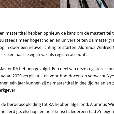
geen mastertitel hebben opnieuw de kans om de mastertitel 
’. Nu steeds meer hogescholen en universiteiten de mastergr
rop in door een neuwe lichting te starten. Alumnus Winfred
rs kijken naar je eigen vak als registeraccount’.
de Master RA hebben gevolgd. Een deel van deze registeracco
d vanaf 2020 verplicht stelt voor hbo-docenten verwacht Ny
n één jaar kunnen zij de mastertitel in deeltijd halen en 
rkgever.
ger de beroepsopleiding tot RA hebben afgerond. Alumnus Wi
emêleerd gezelschap, en heel kritisch. Iedereen had z’n eigen