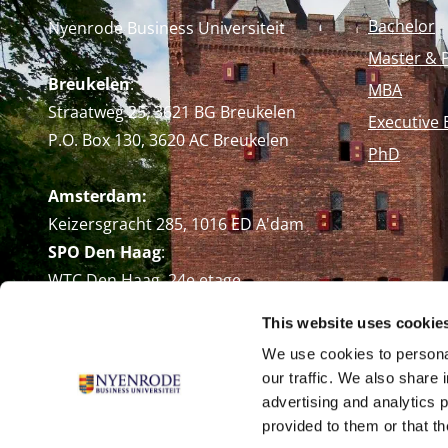
Bachelor
Nyenrode Business Universiteit
Master & 
Breukelen
:
MBA
Straatweg 25, 3621 BG Breukelen
Executive 
P.O. Box 130, 3620 AC Breukelen
PhD
Amsterdam:
Keizersgracht 285, 1016 ED A'dam
SPO Den Haag
:
WTC Den Haag, 24e etage
Pr. Margrietplantsoen 90,
This website uses cookie
2595 BR Den Haag
We use cookies to personal
Route
our traffic. We also share 
+31 (0)346 29 1211
advertising and analytics 
info@nyenrode.nl
provided to them or that th