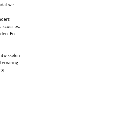
mdat we
anders
discussies.
eden. En
ontwikkelen
l ervaring
 te