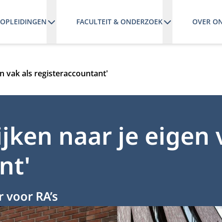
OPLEIDINGEN
FACULTEIT & ONDERZOEK
OVER O
en vak als registeraccountant'
ijken naar je eigen 
nt'
 voor RA’s