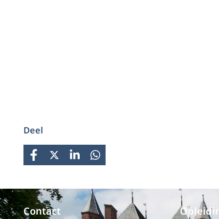
Deel
FACEBOOK
X
LINKEDIN
WHATSAPP
Contact
Opleidi