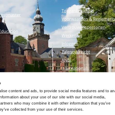
Toegankelijkheid
Postmaster
Voorwaarden & Reglement
Vertrouwenspersonen
Education
Werken bij
Inloggen
Zalenoverzicht
ANBI
Internationals
Perspagina
s
Nyenrode Webshop
ise content and ads, to provide social media features and to an
information about your use of our site with our social media,
partners who may combine it with other information that you’ve
ey’ve collected from your use of their services.