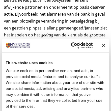
detecteren van fraude
. ‘Een AI-systeem herkent
afwijkende patronen en onderneemt op basis daarvan
actie. Bijvoorbeeld het alarmeren van de bank in geval
van een plotselinge verandering in betaalgedrag bij
een gestolen pinpas is allang gemeengoed.’Janssen ziet
het inspelen op het
gedrag
van de klant als de grootste
kans van AI. ‘Je kunt mensen heel gericht een
persoonlijk aanbod doen. Stel dat een man een kleine
auto heeft, maar er is gezinsuitbreiding op komst. Als
garage kun je dan een reclamefolder van een grotere
This website uses cookies
auto opsturen. Een ander voorbeeld is Facebook. Deze
We use cookies to personalise content and ads, to
website laat reclames zien op basis van websites die je
provide social media features and to analyse our traffic.
We also share information about your use of our site with
bezoekt en producten welke je hebt gezocht. Dit heeft
our social media, advertising and analytics partners who
ook een keerzijde, want als je eens iets anders wilt,
may combine it with other information that you’ve
moet je daar echt je best voor doen.’
provided to them or that they’ve collected from your use
Geen garantie voor de toekomst
of their services.