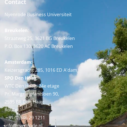
Contact
Nyenrode Business Universiteit
Breukelen
:
Straatweg 25, 3621 BG Breukelen
P.O. Box 130, 3620 AC Breukelen
Amsterdam:
Keizersgracht 285, 1016 ED A'dam
SPO Den Haag
:
WTC Den Haag, 24e etage
Pr. Margrietplantsoen 90,
2595 BR Den Haag
Route
+31 (0)346 29 1211
info@nyenrode.nl