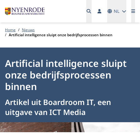
Talen
NL
Me
Home
Nieuws
Artificial intelligence sluipt onze bedrijfsprocessen binnen
Artificial intelligence sluipt
onze bedrijfsprocessen
binnen
Artikel uit Boardroom IT, een
uitgave van ICT Media