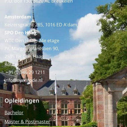
P.O. Box 130, 3620 AC Breukelen
Amsterdam:
Keizersgracht 285, 1016 ED A'dam
SPO Den Haag
:
WTC Den Haag, 24e etage
Pr. Margrietplantsoen 90,
2595 BR Den Haag
Route
+31 (0)346 29 1211
info@nyenrode.nl
Opleidingen
Bachelor
Master & Postmaster