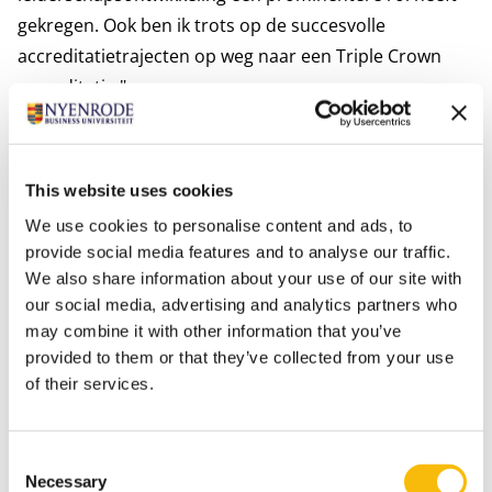
gekregen. Ook ben ik trots op de succesvolle
accreditatietrajecten op weg naar een Triple Crown
accreditatie."
"De hechte samenwerking met collega’s uit alle lagen
van de organisatie, van bestuur, faculteit,
programmamedewerkers tot ondersteunende staf
This website uses cookies
weerspiegelt waar ik voor sta. Ook de gesprekken en
We use cookies to personalise content and ads, to
initiatieven met onze actieve alumni-community en
provide social media features and to analyse our traffic.
partners uit het bedrijfsleven waren verrijkend en
We also share information about your use of our site with
inspirerend."
our social media, advertising and analytics partners who
"Na afloop van mijn bestuurstermijn op 1 december
may combine it with other information that you’ve
provided to them or that they’ve collected from your use
zal ik mij weer volledig richten op mijn
academische
of their services.
passie, de vernieuwing van het accountancy onderwijs
en het opleiden van
financiële professionals.”
Petri Hofsté (voorzitter bestuur Stichting Nyenrode):
Consent
Necessary
“Wij respecteren het besluit van Barbara Majoor en
Selection