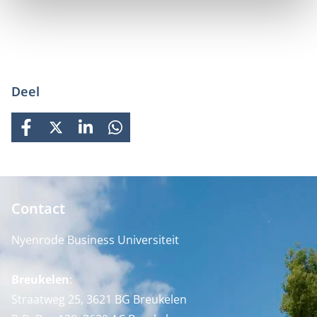
Deel
FACEBOOK
X
LINKEDIN
WHATSAPP
Contact
Nyenrode Business Universiteit
Breukelen
:
Straatweg 25, 3621 BG Breukelen