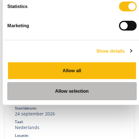
Sustainable Transitions en leid duurzame
Statistics
verandering. Flexibele deeltijd MBA voor executives
in strategie en transformatie.
Marketing
Show details
Allow all
Allow selection
Disruption, Innovation and Governance
Startdatum:
24 september 2026
Taal:
Nederlands
Locatie: