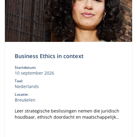
Business Ethics in context
Startdatum:
10 september 2026
Taal:
Nederlands
Locatie:
Breukelen
Leer strategische beslissingen nemen die juridisch
houdbaar, ethisch doordacht en maatschappelijk
verantwoord zijn. Je werkt met de drie
kernperspectieven: markt, recht en ethiek. En past
deze toe op actuele thema’s én je eigen