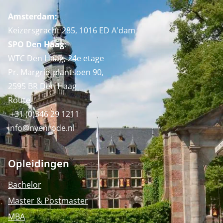
Amsterdam:
Keizersgracht 285, 1016 ED A'dam
SPO Den Haag
:
WTC Den Haag, 24e etage
Pr. Margrietplantsoen 90,
2595 BR Den Haag
Route
+31 (0)346 29 1211
info@nyenrode.nl
Opleidingen
Bachelor
Master & Postmaster
MBA