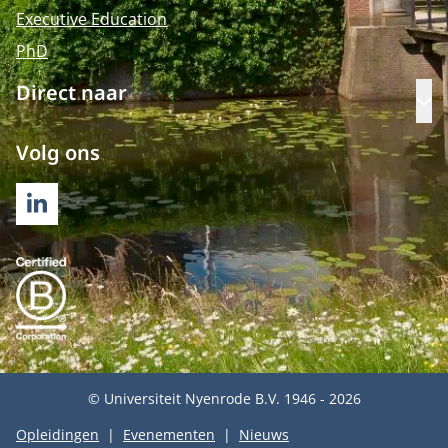
Executive Education
PhD
Direct naar
Op
Volg ons
LINKEDIN
© Universiteit Nyenrode B.V. 1946 - 2026
Opleidingen
Evenementen
Nieuws