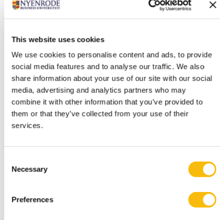
This website uses cookies
We use cookies to personalise content and ads, to provide
social media features and to analyse our traffic. We also
share information about your use of our site with our social
media, advertising and analytics partners who may
combine it with other information that you’ve provided to
Modulair Executive MBA in Business &
them or that they’ve collected from your use of their
services.
Sustainable Transitions
Startdatum:
voorjaar & najaar
Consent
Taal:
Necessary
Selection
Nederlands
Locatie:
Breukelen
Preferences
Volg de Modular Executive MBA in Business &