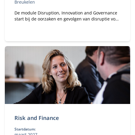
Breukelen
De module Disruption, Innovation and Governance
start bij de oorzaken en gevolgen van disruptie voor
ondernemingen, ketens, sectoren en niet te
vergeten consumenten. Kennis en inzichten uit de
theorie en praktijk helpen bij het herkennen en
begrijpen van onderliggende structuren en
dynamiek van disruptie.
Risk and Finance
Startdatum:
maart 2027