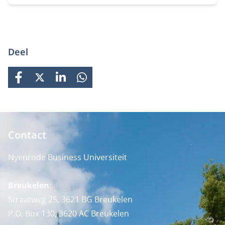
organisatiecasus.
Deel
FACEBOOK
X
LINKEDIN
WHATSAPP
Contact
Nyenrode Business Universiteit
Breukelen
:
Straatweg 25, 3621 BG Breukelen
P.O. Box 130, 3620 AC Breukelen