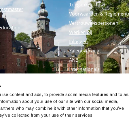
Toegankelijkheid
Postmaster
Voorwaarden & Reglement
Vertrouwenspersonen
Education
Werken bij
Inloggen
Zalenoverzicht
ANBI
Internationals
Perspagina
s
Nyenrode Webshop
ise content and ads, to provide social media features and to an
information about your use of our site with our social media,
partners who may combine it with other information that you’ve
ey’ve collected from your use of their services.