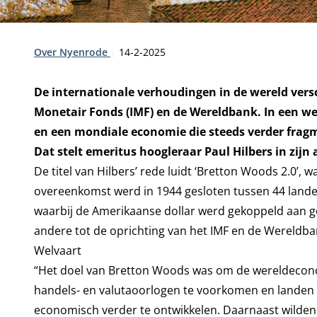
Type:
Publicatiedatum:
Over Nyenrode
14-2-2025
De internationale verhoudingen in de wereld vers
Monetair Fonds (IMF) en de Wereldbank. In een w
en een mondiale economie die steeds verder fragme
Dat stelt emeritus hoogleraar Paul Hilbers in zijn 
De titel van Hilbers’ rede luidt ‘Bretton Woods 2.0’,
overeenkomst werd in 1944 gesloten tussen 44 lande
waarbij de Amerikaanse dollar werd gekoppeld aan go
andere tot de oprichting van het IMF en de Wereldba
Welvaart
“Het doel van Bretton Woods was om de wereldecono
handels- en valutaoorlogen te voorkomen en landen 
economisch verder te ontwikkelen. Daarnaast wilde