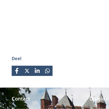
Deel
FACEBOOK
X
LINKEDIN
WHATSAPP
Contact
Opleidi