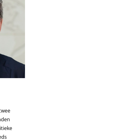
 twee
nden
tieke
eds