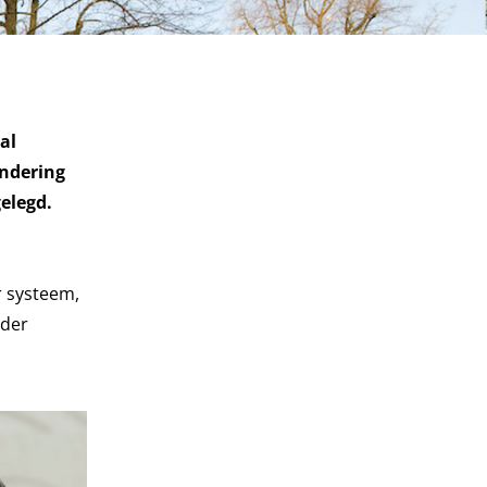
al
andering
elegd.
r systeem,
nder