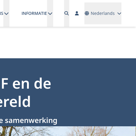
Talen
NS
INFORMATIE
Nederlands
MF en de
reld
ale samenwerking