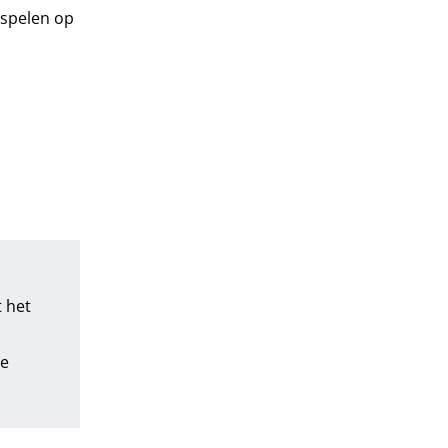
nspelen op
 het
le