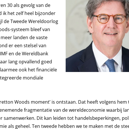
ren 30 als gevolg van de
 ik het zelf heel bijzonder
ijl de Tweede Wereldoorlog
oods-systeem bleef van
 meer landen de vaste
ond er een stelsel van
 IMF en de Wereldbank
jaar lang opvallend goed
daarmee ook het financiële
ntegreerde mondiale
w ‘Bretton Woods moment’ is ontstaan. Dat heeft volgens hem
oenemende fragmentatie van de wereldeconomie waarbij la
 samenwerken. Dit kan leiden tot handelsbeperkingen, poli
ie als geheel. Ten tweede hebben we te maken met de ste