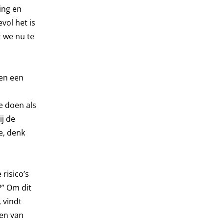
ing en
vol het is
 we nu te
en een
e doen als
ij de
e, denk
risico’s
?” Om dit
 vindt
ren van