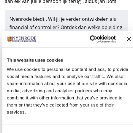
aan elk van jullie persoonlijk terug”, aldus Jan Bots.
Nyenrode biedt . Wil jij je verder ontwikkelen als
financial of controller? Ontdek dan welke opleiding
het beste aansluit op je wensen en hbo- of wo-
vooropleiding.
This website uses cookies
Tags
We use cookies to personalise content and ads, to provide
Controlling
Digitaal Onderwijs
social media features and to analyse our traffic. We also
share information about your use of our site with our social
Executive Master of Finance & Control
media, advertising and analytics partners who may
Nyenrode Controlling
Onderwijs
combine it with other information that you’ve provided to
them or that they’ve collected from your use of their
Post-Bachelor Controlling (deeltijd)
services.
Schakeltraject Accountancy
Consent