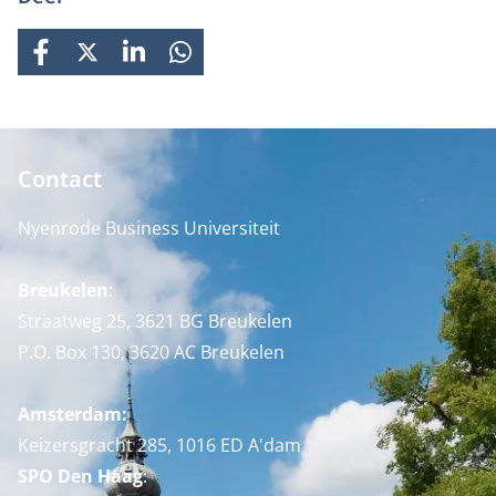
FACEBOOK
X
LINKEDIN
WHATSAPP
Contact
Nyenrode Business Universiteit
Breukelen
:
Straatweg 25, 3621 BG Breukelen
P.O. Box 130, 3620 AC Breukelen
Amsterdam:
Keizersgracht 285, 1016 ED A'dam
SPO Den Haag
: