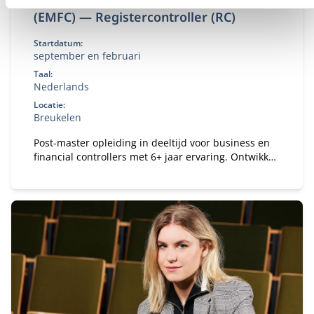
(EMFC) — Registercontroller (RC)
Startdatum:
september en februari
Taal:
Nederlands
Locatie:
Breukelen
Post-master opleiding in deeltijd voor business en
financial controllers met 6+ jaar ervaring. Ontwikkel
je tot registercontroller (RC) en strategisch business
partner in een veranderende omgeving.