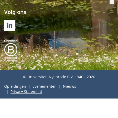
Op
Volg ons
LINKEDIN
© Universiteit Nyenrode B.V. 1946 - 2026
Opleidingen
Evenementen
Nieuws
Privacy Statement