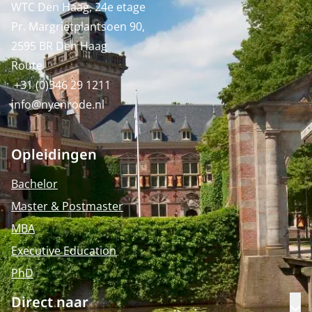
WTC Den Haag, 24e etage
Pr. Margrietplantsoen 90,
2595 BR Den Haag
Route
+31 (0)346 29 1211
info@nyenrode.nl
Opleidingen
Bachelor
Master & Postmaster
MBA
Executive Education
PhD
Direct naar