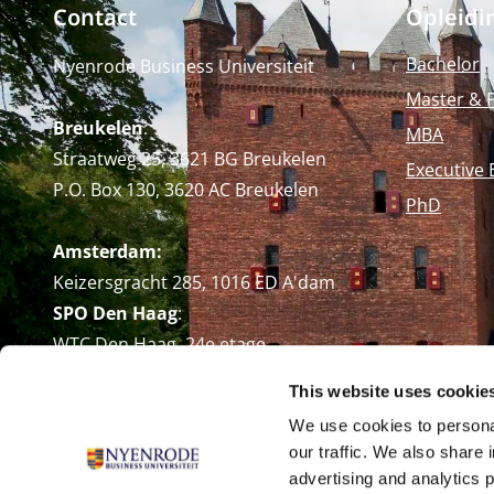
Contact
Opleidi
Bachelor
Nyenrode Business Universiteit
Master & 
Breukelen
:
MBA
Straatweg 25, 3621 BG Breukelen
Executive 
P.O. Box 130, 3620 AC Breukelen
PhD
Amsterdam:
Keizersgracht 285, 1016 ED A'dam
SPO Den Haag
:
WTC Den Haag, 24e etage
Pr. Margrietplantsoen 90,
This website uses cookie
2595 BR Den Haag
We use cookies to personal
Route
our traffic. We also share 
+31 (0)346 29 1211
advertising and analytics 