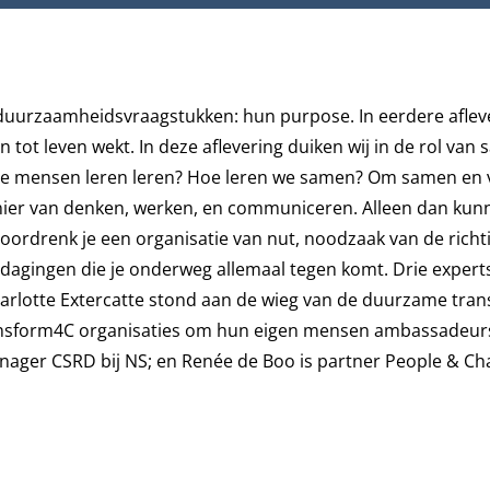
duurzaamheidsvraagstukken: hun purpose. In eerdere aflev
en tot leven wekt. In deze aflevering duiken wij in de rol van
p je mensen leren leren? Hoe leren we samen? Om samen en 
manier van denken, werken, en communiceren. Alleen dan ku
oordrenk je een organisatie van nut, noodzaak van de richt
uitdagingen die je onderweg allemaal tegen komt. Drie expert
harlotte Extercatte stond aan de wieg van de duurzame tran
Transform4C organisaties om hun eigen mensen ambassadeur
nager CSRD bij NS; en Renée de Boo is partner People & Cha