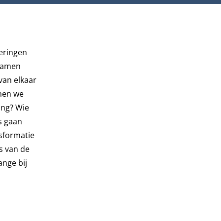
eringen
 samen
van elkaar
nnen we
ing? Wie
s gaan
sformatie
s van de
nge bij