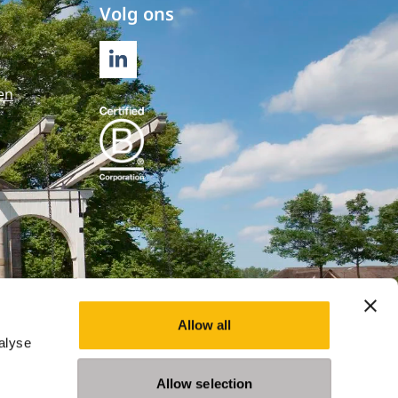
Volg ons
LINKEDIN
en
Allow all
alyse
Allow selection