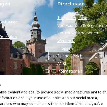
ngen
Direct naar
Toegankelijkheid
Postmaster
Voorwaarden & Reglement
Vertrouwenspersonen
Education
Werken bij
Inloggen
Zalenoverzicht
ANBI
Internationals
Perspagina
s
Nyenrode Webshop
ise content and ads, to provide social media features and to an
information about your use of our site with our social media,
partners who may combine it with other information that you’ve