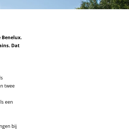
e Benelux.
ains. Dat
ls
en twee
ls een
ngen bij