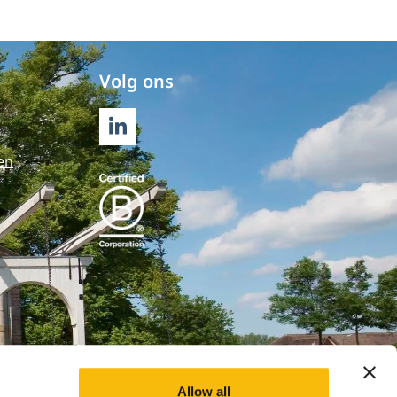
Volg ons
LINKEDIN
en
Allow all