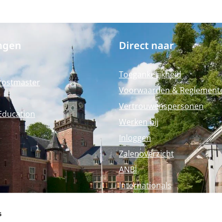
ngen
Direct naar
Toegankelijkheid
Postmaster
Voorwaarden & Reglement
Vertrouwenspersonen
Education
Werken bij
Inloggen
Zalenoverzicht
ANBI
Internationals
Perspagina
s
Nyenrode Webshop