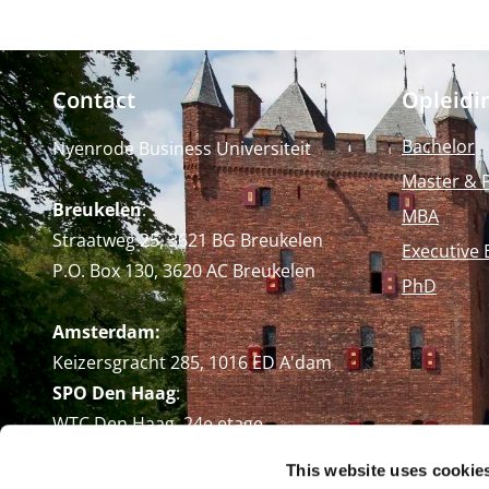
Contact
Opleidi
Bachelor
Nyenrode Business Universiteit
Master & 
Breukelen
:
MBA
Straatweg 25, 3621 BG Breukelen
Executive 
P.O. Box 130, 3620 AC Breukelen
PhD
Amsterdam:
Keizersgracht 285, 1016 ED A'dam
SPO Den Haag
:
WTC Den Haag, 24e etage
Pr. Margrietplantsoen 90,
This website uses cookie
2595 BR Den Haag