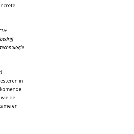
oncrete
“De
bedrijf
 technologie
id
vesteren in
e komende
 wie de
rzame en