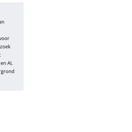
an
 voor
rzoek
t
en AI,
ergrond