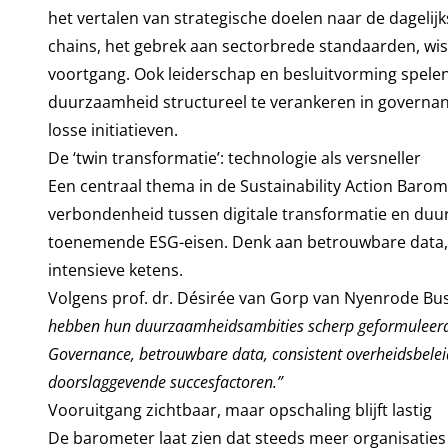
het vertalen van strategische doelen naar de dagelijk
chains, het gebrek aan sectorbrede standaarden, wis
voortgang. Ook leiderschap en besluitvorming spelen
duurzaamheid structureel te verankeren in governan
losse initiatieven.
De ‘twin transformatie’: technologie als versneller
Een centraal thema in de Sustainability Action Barom
verbondenheid tussen digitale transformatie en duur
toenemende ESG-eisen. Denk aan betrouwbare data, t
intensieve ketens.
Volgens prof. dr. Désirée van Gorp van Nyenrode Busin
hebben hun duurzaamheidsambities scherp geformuleerd, 
Governance, betrouwbare data, consistent overheidsbelei
doorslaggevende succesfactoren.”
Vooruitgang zichtbaar, maar opschaling blijft lastig
De barometer laat zien dat steeds meer organisaties d