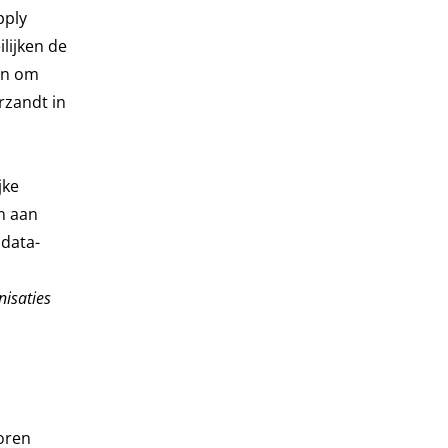
pply
lijken de
ren om
rzandt in
jke
n aan
 data-
nisaties
toren