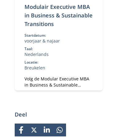
Modulair Executive MBA
in Business & Sustainable
Transitions
Startdatum:
voorjaar & najaar
Taal:
Nederlands
Locatie:
Breukelen
Volg de Modular Executive MBA
in Business & Sustainable
Transitions en leid duurzame
verandering. Flexibele deeltijd
MBA voor executives in strategie
en transformatie.
Deel
FACEBOOK
X
LINKEDIN
WHATSAPP