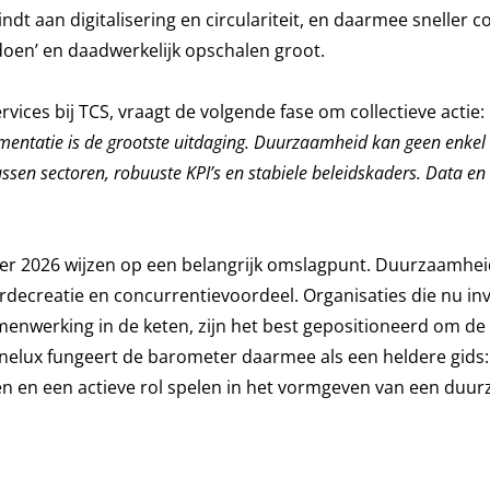
dt aan digitalisering en circulariteit, en daarmee sneller c
edoen’ en daadwerkelijk opschalen groot.
rvices bij TCS, vraagt de volgende fase om collectieve actie:
ementatie is de grootste uitdaging. Duurzaamheid kan geen enkel 
en sectoren, robuuste KPI’s en stabiele beleidskaders. Data en
ter 2026 wijzen op een belangrijk omslagpunt. Duurzaamhe
rdecreatie en concurrentievoordeel. Organisaties die nu in
menwerking in de keten, zijn het best gepositioneerd om d
enelux fungeert de barometer daarmee als een heldere gids:
n en een actieve rol spelen in het vormgeven van een duu