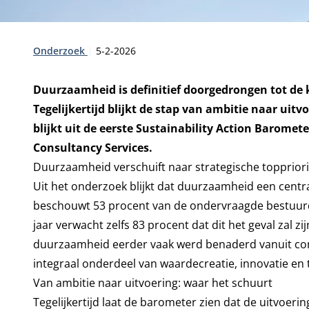
Type:
Publicatiedatum:
Onderzoek
5-2-2026
Duurzaamheid is definitief doorgedrongen tot de k
Tegelijkertijd blijkt de stap van ambitie naar uitv
blijkt uit de eerste Sustainability Action Baromet
Consultancy Services.
Duurzaamheid verschuift naar strategische toppriori
Uit het onderzoek blijkt dat duurzaamheid een centra
beschouwt 53 procent van de ondervraagde bestuurde
jaar verwacht zelfs 83 procent dat dit het geval zal z
duurzaamheid eerder vaak werd benaderd vanuit com
integraal onderdeel van waardecreatie, innovatie e
Van ambitie naar uitvoering: waar het schuurt
Tegelijkertijd laat de barometer zien dat de uitvoering