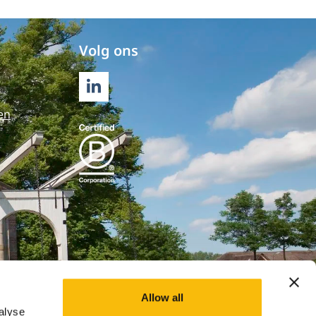
Volg ons
LINKEDIN
en
Allow all
alyse