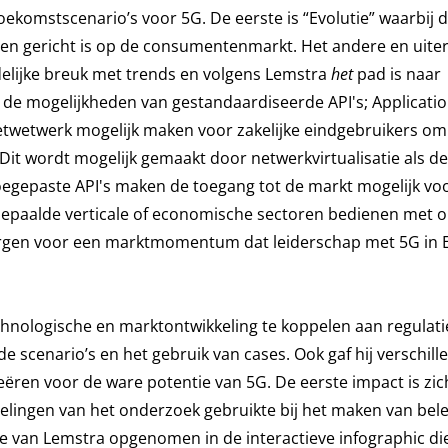
oekomstscenario’s voor 5G. De eerste is “Evolutie” waarbij 
s en gericht is op de consumentenmarkt. Het andere en uite
idelijke breuk met trends en volgens Lemstra
het
pad is naar
de mogelijkheden van gestandaardiseerde API's; Applicati
twetwerk mogelijk maken voor zakelijke eindgebruikers om 
Dit wordt mogelijk gemaakt door netwerkvirtualisatie als de
oegepaste API's maken de toegang tot de markt mogelijk vo
 bepaalde verticale of economische sectoren bedienen met 
 zorgen voor een marktmomentum dat leiderschap met 5G in
hnologische en marktontwikkeling te koppelen aan regulati
e scenario’s en het gebruik van cases. Ook gaf hij verschill
ëren voor de ware potentie van 5G. De eerste impact is zic
lingen van het onderzoek gebruikte bij het maken van bele
e van Lemstra opgenomen in de interactieve infographic di