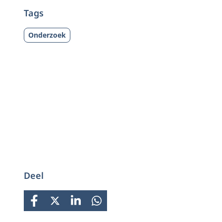
Tags
Onderzoek
Deel
FACEBOOK
X
LINKEDIN
WHATSAPP