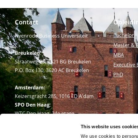
Contact
Opleidi
Bachelor
Nyenrode Business Universiteit
Master & 
Breukelen
:
MBA
Straatweg 25, 3621 BG Breukelen
Executive 
P.O. Box 130, 3620 AC Breukelen
PhD
Amsterdam:
Keizersgracht 285, 1016 ED A'dam
SPO Den Haag
:
WTC Den Haag, 24e etage
Pr. Margrietplantsoen 90,
This website uses cookie
2595 BR Den Haag
We use cookies to personal