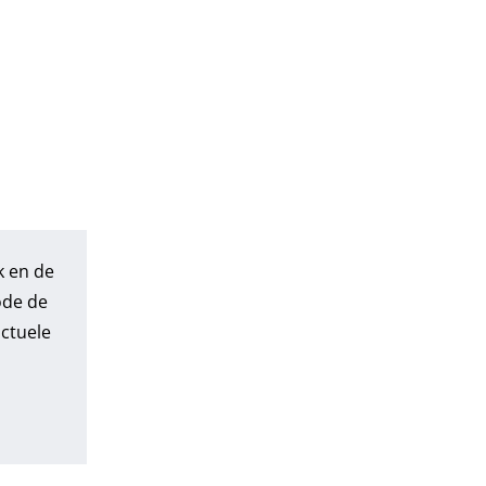
k en de
ode de
actuele