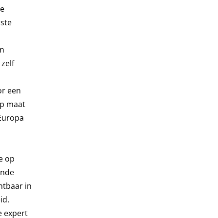
de
rste
on
zelf
or een
op maat
 Europa
e op
ende
htbaar in
id.
e expert