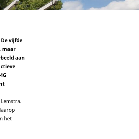
De vijfde
, maar
rbeeld aan
ctieve
 4G
ht
 Lemstra.
 daarop
an het