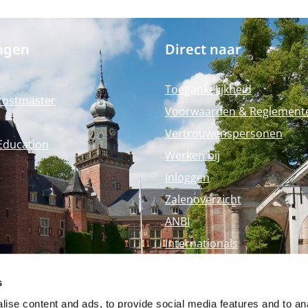
ngen
Direct naar
Toegankelijkheid
Postmaster
Voorwaarden & Reglement
Vertrouwenspersonen
Education
Werken bij
Inloggen
Zalenoverzicht
ANBI
Internationals
Perspagina
s
Nyenrode Webshop
ise content and ads, to provide social media features and to an