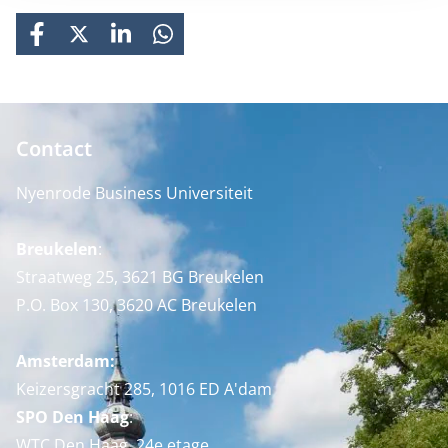
FACEBOOK
X
LINKEDIN
WHATSAPP
Contact
Nyenrode Business Universiteit
Breukelen
:
Straatweg 25, 3621 BG Breukelen
P.O. Box 130, 3620 AC Breukelen
Amsterdam:
Keizersgracht 285, 1016 ED A'dam
SPO Den Haag
:
WTC Den Haag, 24e etage