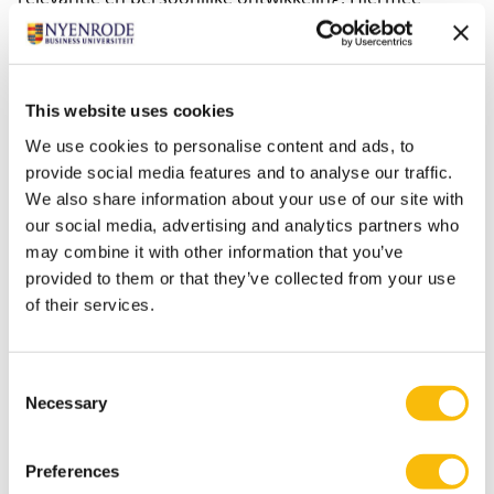
kunnen deelnemers de aangereikte theorie en
inzichten direct op hun eigen manier toepassen in de
praktijk. Nyenrode heeft Open Executive Programs op
This website uses cookies
het gebied van Board & Governance en Leadership &
We use cookies to personalise content and ads, to
General Management voor de professionele
provide social media features and to analyse our traffic.
ontwikkeling van junior manager tot aan de
We also share information about your use of our site with
boardroom. Daarnaast biedt Nyenrode meer dan 90
our social media, advertising and analytics partners who
korte courses en masterclasses voor professionals in
may combine it with other information that you’ve
diverse vakgebieden en sectoren.
provided to them or that they’ve collected from your use
Meer informatie over Nyenrode Executive Education &
of their services.
Organizational Development
op
www.executiveeducation.nl
.
Consent
Necessary
Selection
Preferences