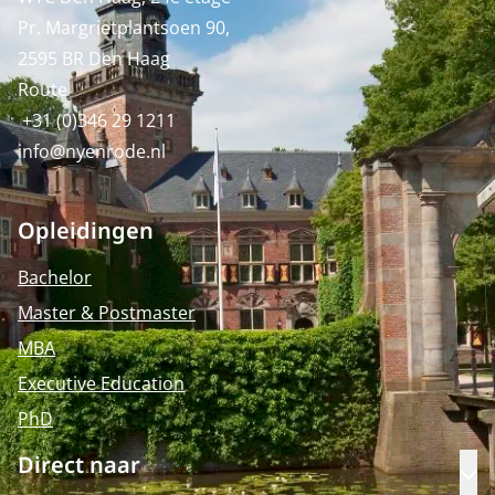
Pr. Margrietplantsoen 90,
2595 BR Den Haag
Route
+31 (0)346 29 1211
info@nyenrode.nl
Opleidingen
Bachelor
Master & Postmaster
MBA
Executive Education
PhD
Direct naar