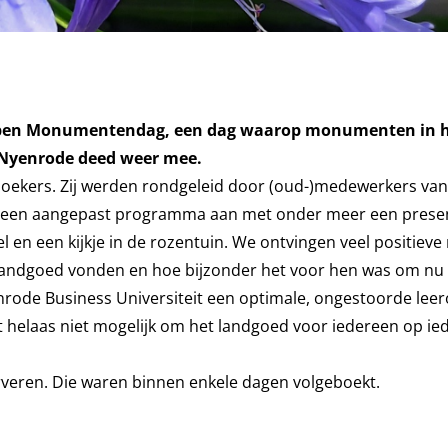
 Open Monumentendag, een dag waarop monumenten in h
 Nyenrode deed weer mee.
zoekers. Zij werden rondgeleid door (oud-)medewerkers van
 een aangepast programma aan met onder meer een presen
l en een kijkje in de rozentuin. We ontvingen veel positieve 
t landgoed vonden en hoe bijzonder het voor hen was om nu
rode Business Universiteit een optimale, ongestoorde lee
t helaas niet mogelijk om het landgoed voor iedereen op ie
erveren. Die waren binnen enkele dagen volgeboekt.