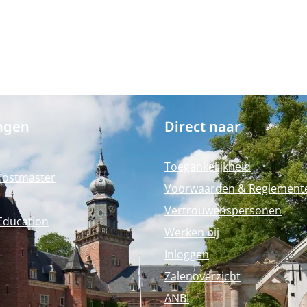
ngen
Direct naar
Toegankelijkheid
Postmaster
Voorwaarden & Reglement
Vertrouwenspersonen
Education
Werken bij
Inloggen
Zalenoverzicht
ANBI