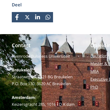
Deel
FACEBOOK
X
LINKEDIN
WHATSAPP
Contact
Opleidi
Bachelor
Nyenrode Business Universiteit
Master & 
Breukelen
:
MBA
Straatweg 25, 3621 BG Breukelen
Executive 
P.O. Box 130, 3620 AC Breukelen
PhD
Amsterdam:
Keizersgracht 285, 1016 ED A'dam