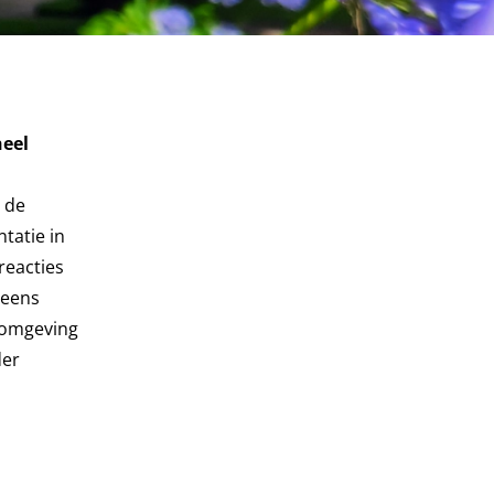
eel
 de
tatie in
reacties
 eens
romgeving
der