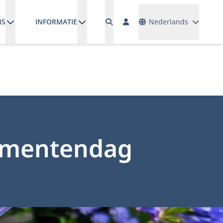
Talen
NS
INFORMATIE
Nederlands
numentendag