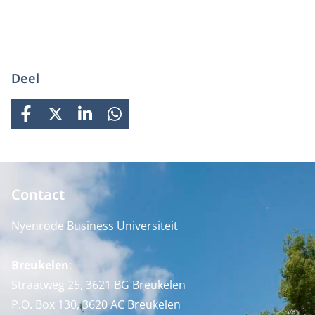
Deel
FACEBOOK
X
LINKEDIN
WHATSAPP
Contact
Nyenrode Business Universiteit
Breukelen
:
Straatweg 25, 3621 BG Breukelen
P.O. Box 130, 3620 AC Breukelen