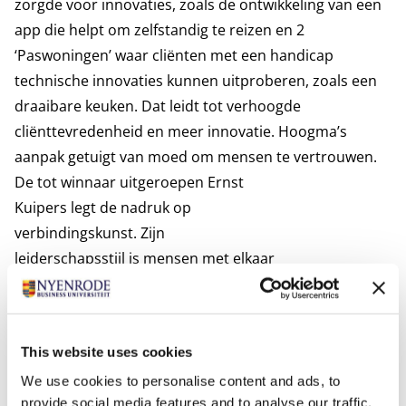
zorgde voor innovaties, zoals de ontwikkeling van een
app die helpt om zelfstandig te reizen en 2
‘Paswoningen’ waar cliënten met een handicap
technische innovaties kunnen uitproberen, zoals een
draaibare keuken. Dat leidt tot verhoogde
cliënttevredenheid en meer innovatie. Hoogma’s
aanpak getuigt van moed om mensen te vertrouwen.
De tot winnaar uitgeroepen Ernst
Kuipers legt de nadruk op
verbindingskunst. Zijn
leiderschapsstijl is mensen met elkaar
te verbinden en lijnen uit te zetten
voor de lange termijn. Hij vindt
oplossingen door ambities van
This website uses cookies
verschillende partijen met elkaar te verbinden.
We use cookies to personalise content and ads, to
Daardoor heeft hij in korte tijd problemen omgezet in
provide social media features and to analyse our traffic.