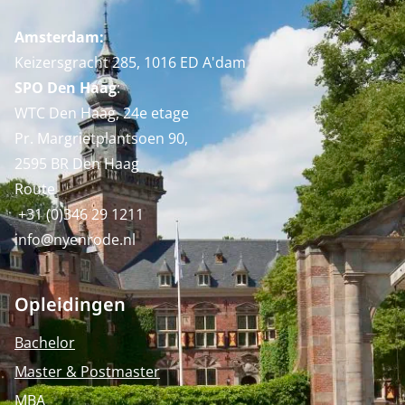
Amsterdam:
Keizersgracht 285, 1016 ED A'dam
SPO Den Haag
:
WTC Den Haag, 24e etage
Pr. Margrietplantsoen 90,
2595 BR Den Haag
Route
+31 (0)346 29 1211
info@nyenrode.nl
Opleidingen
Bachelor
Master & Postmaster
MBA