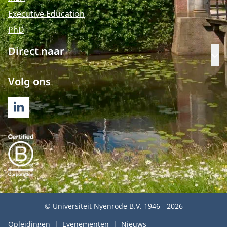
Executive Education
PhD
Direct naar
Op
Volg ons
LINKEDIN
© Universiteit Nyenrode B.V. 1946 - 2026
Opleidingen
Evenementen
Nieuws