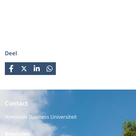
Deel
FACEBOOK
X
LINKEDIN
WHATSAPP
Contact
Nyenrode Business Universiteit
Breukelen
: