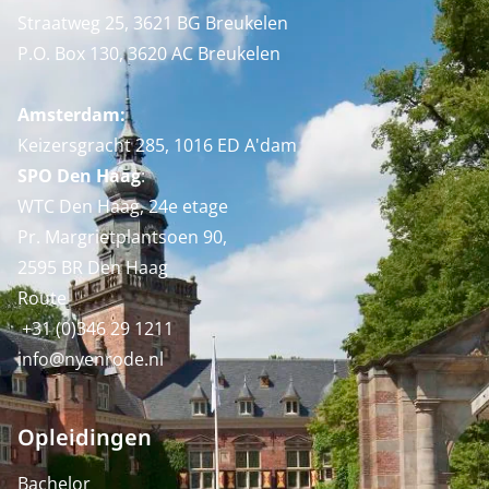
Straatweg 25, 3621 BG Breukelen
P.O. Box 130, 3620 AC Breukelen
Amsterdam:
Keizersgracht 285, 1016 ED A'dam
SPO Den Haag
:
WTC Den Haag, 24e etage
Pr. Margrietplantsoen 90,
2595 BR Den Haag
Route
+31 (0)346 29 1211
info@nyenrode.nl
Opleidingen
Bachelor