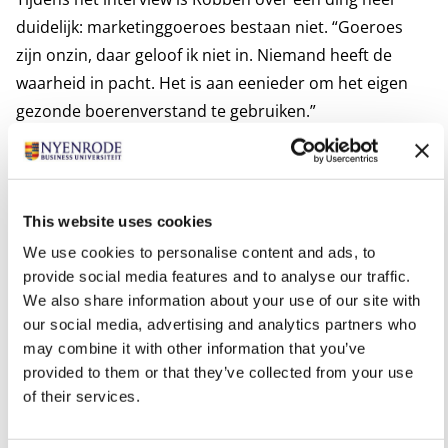
duidelijk: marketinggoeroes bestaan niet. “Goeroes
zijn onzin, daar geloof ik niet in. Niemand heeft de
waarheid in pacht. Het is aan eenieder om het eigen
gezonde boerenverstand te gebruiken.”
Hij is al jarenlang bevriend met hoogleraar Rudy
Moenaert. Samen hebben zij in de loop der jaren heel
wat onderzoeken gedaan en boeken gepubliceerd. Hij
vormt een enorme bron van inspiratie, vertelt Robben,
This website uses cookies
net als zijn drie zonen. En niet te vergeten de collega’s
We use cookies to personalise content and ads, to
provide social media features and to analyse our traffic.
en de studenten op Nyenrode. “Ik evalueer eigenlijk
We also share information about your use of our site with
altijd met studenten en collega’s. Eerlijke reacties
our social media, advertising and analytics partners who
maken het onderwijs voor mij dynamisch en kwalitatief
may combine it with other information that you’ve
beter. De studenten laten zien wat zij nodig hebben,
provided to them or that they’ve collected from your use
zodat zij kunnen excelleren in het bedrijfsleven.”
of their services.
Het Grote Gedurfde Dappere Doel
“Het gaat vooral om het stellen van de goede vragen.”