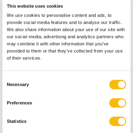
te vullen heb je structuur en kennis nodig, dus ik
This website uses cookies
hoefde er niet lang over na te denken.” Ze wilde vooral
We use cookies to personalise content and ads, to
meer leren over het besturen van een sportvereniging.
provide social media features and to analyse our traffic.
“Maar de opleiding is zoveel breder. Je ontmoet veel
We also share information about your use of our site with
our social media, advertising and analytics partners who
jonge bestuurders en leert enorm veel van elkaar. Eén
may combine it with other information that you’ve
van de opdrachten was dat we een bestuur moesten
provided to them or that they’ve collected from your use
inrichten voor een nieuwe fictieve club. Iedereen heeft
of their services.
daar zijn eigen ideeën over. Dat is echt inspirerend.
Dat geldt ook voor de sprekers. Frank van Eekeren van
Consent
de Universiteit van Utrecht vertelde hoe FC Utrecht alle
Necessary
Selection
namen van de seizoenkaarthouders op de stoelen had
geplakt. Met zulke kleine dingen kun je vaak een groot
Preferences
verschil maken.”
Statistics