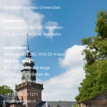
Nyenrode Business Universiteit
Breukelen
:
Straatweg 25, 3621 BG Breukelen
P.O. Box 130, 3620 AC Breukelen
Amsterdam:
Keizersgracht 285, 1016 ED A'dam
SPO Den Haag
:
WTC Den Haag, 24e etage
Pr. Margrietplantsoen 90,
2595 BR Den Haag
Route
+31 (0)346 29 1211
info@nyenrode.nl