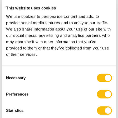
koude winter 1962/63 de enige warme plek op campus
This website uses cookies
te zijn, alwaar hij dus maar regelmatig, heimelijk,
We use cookies to personalise content and ads, to
geslapen heeft.
provide social media features and to analyse our traffic.
In de afgelopen twee jaar heeft Hein mij achter de
We also share information about your use of our site with
schermen veel geholpen bij het verder opzetten van
our social media, advertising and analytics partners who
Nyenrode Sports. Hij vond het gaaf dat sport op
may combine it with other information that you’ve
Nyenrode weer terugkwam. En hij schroomde niet om
provided to them or that they’ve collected from your use
of their services.
daarvoor zijn indrukwekkende internationale
sportnetwerk in te zetten als het ook maar enigszins
kon.
Consent
Nog tot op het allerlaatste moment bemoeide hij zich
Necessary
Selection
met van alles en bleef hij zijn ongezouten mening
ventileren over de ontwikkeling van sport en bestuur.
Preferences
En over het onrecht wat hem in zijn ogen was
aangedaan.
Statistics
Op het moment van schrijven van deze memoriam,