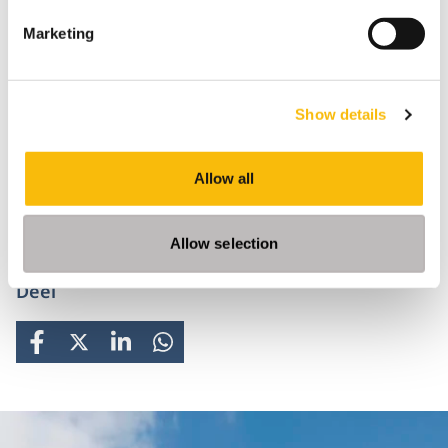
ben ik onderweg naar Beijing om te praten met een
Marketing
lokale universiteit over mogelijke samenwerking met
Nyenrode. Mede geïnitieerd door Hein. Een
eigenzinnige wereldburger met een missie. Maar
Show details
bovenal een trotse Nyenrodiaan.
We gaan hem zeker
missen.
Allow all
Bartel Berkhout
Allow selection
Deel
FACEBOOK
X
LINKEDIN
WHATSAPP