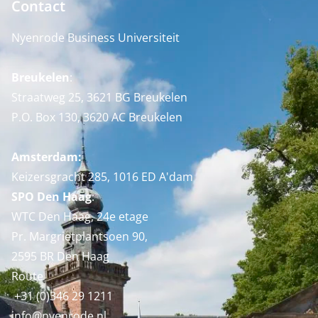
Contact
Nyenrode Business Universiteit
Breukelen
:
Straatweg 25, 3621 BG Breukelen
P.O. Box 130, 3620 AC Breukelen
Amsterdam:
Keizersgracht 285, 1016 ED A'dam
SPO Den Haag
:
WTC Den Haag, 24e etage
Pr. Margrietplantsoen 90,
2595 BR Den Haag
Route
+31 (0)346 29 1211
info@nyenrode.nl