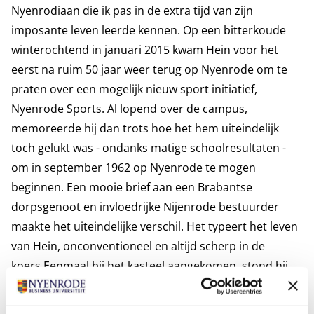
Nyenrodiaan die ik pas in de extra tijd van zijn
imposante leven leerde kennen. Op een bitterkoude
winterochtend in januari 2015 kwam Hein voor het
eerst na ruim 50 jaar weer terug op Nyenrode om te
praten over een mogelijk nieuw sport initiatief,
Nyenrode Sports. Al lopend over de campus,
memoreerde hij dan trots hoe het hem uiteindelijk
toch gelukt was - ondanks matige schoolresultaten -
om in september 1962 op Nyenrode te mogen
beginnen. Een mooie brief aan een Brabantse
dorpsgenoot en invloedrijke Nijenrode bestuurder
maakte het uiteindelijke verschil. Het typeert het leven
van Hein, onconventioneel en altijd scherp in de
koers.
Eenmaal bij het kasteel aangekomen, stond hij
opeens stil bij het toilet op de vide van de begane
grond. Een kleine traan werd zichtbaar. Het bleek in de