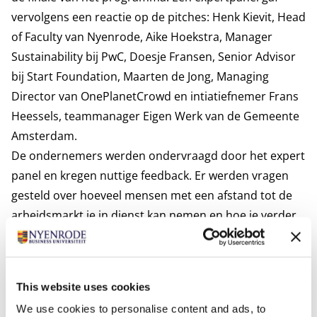
vervolgens een reactie op de pitches: Henk Kievit, Head
of Faculty van Nyenrode, Aike Hoekstra, Manager
Sustainability bij PwC, Doesje Fransen, Senior Advisor
bij Start Foundation, Maarten de Jong, Managing
Director van OnePlanetCrowd en intiatiefnemer Frans
Heessels, teammanager Eigen Werk van de Gemeente
Amsterdam.
De ondernemers werden ondervraagd door het expert
panel en kregen nuttige feedback. Er werden vragen
gesteld over hoeveel mensen met een afstand tot de
arbeidsmarkt je in dienst kan nemen en hoe je verder
kan opschalen in de toekomst. Wat zijn bijvoorbeeld de
kansen van mensen met een afstand tot de
arbeidsmarkt, na de begeleiding en ontwikkeling bij de
This website uses cookies
sociale onderneming? Is er binnen de onderneming al
We use cookies to personalise content and ads, to
nagedacht over waar het bedrijf zou moeten staan