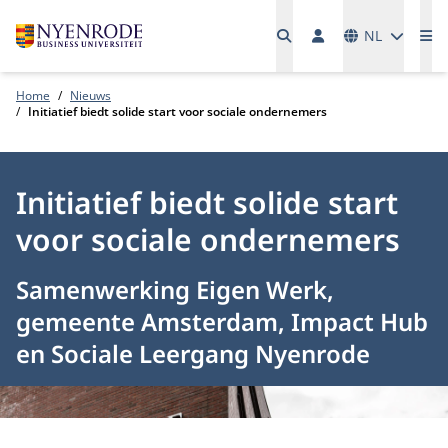
Talen
NL
Me
Home
Nieuws
Initiatief biedt solide start voor sociale ondernemers
Initiatief biedt solide start
voor sociale ondernemers
Samenwerking Eigen Werk,
gemeente Amsterdam, Impact Hub
en Sociale Leergang Nyenrode