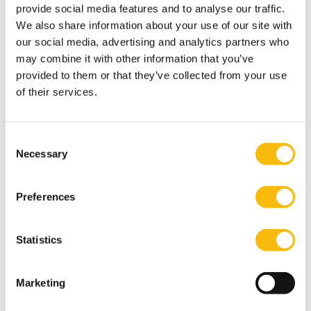
provide social media features and to analyse our traffic.
over drie jaar? Daarnaast werden er vanuit het
We also share information about your use of our site with
expertpanel adviezen gegeven over funding.
our social media, advertising and analytics partners who
Aanwezigen in de zaal werd gevraagd om een reactie
may combine it with other information that you’ve
of tip vanuit hun expertise te geven. Alles draaide erom
provided to them or that they’ve collected from your use
of their services.
de sociaal ondernemers en hun social businesses een
solide start te geven.
De tweede editie van De Uitdaging gaat vermoedelijk in
Consent
het najaar van start.
Necessary
Selection
Tags
Preferences
Ondernemerschap en Innovatie
Sociaal Ondernemen
Statistics
Marketing