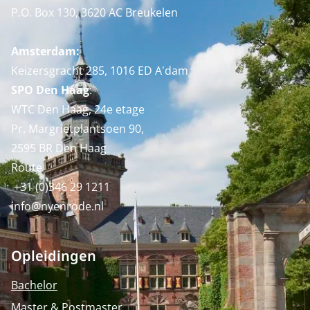
P.O. Box 130, 3620 AC Breukelen
Amsterdam:
Keizersgracht 285, 1016 ED A'dam
SPO Den Haag
:
WTC Den Haag, 24e etage
Pr. Margrietplantsoen 90,
2595 BR Den Haag
Route
+31 (0)346 29 1211
info@nyenrode.nl
Opleidingen
Bachelor
Master & Postmaster