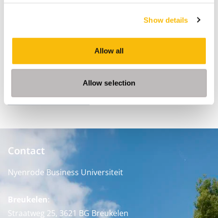
Show details
Allow all
Deel
Allow selection
FACEBOOK
X
LINKEDIN
WHATSAPP
Contact
Nyenrode Business Universiteit
Breukelen
:
Straatweg 25, 3621 BG Breukelen