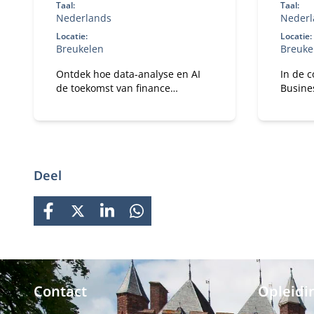
Taal:
Taal:
Nederlands
Nederl
Locatie:
Locatie:
Breukelen
Breuke
Ontdek hoe data-analyse en AI
In de c
de toekomst van finance
Busine
vormgeeft.
expert
strateg
Deel
FACEBOOK
X
LINKEDIN
WHATSAPP
Contact
Opleidi