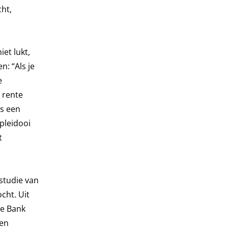
ht,
et lukt,
: “Als je
e
 rente
us een
pleidooi
t
studie van
cht. Uit
le Bank
een