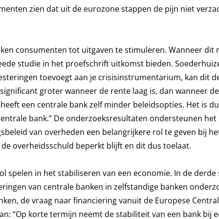
nten zien dat uit de eurozone stappen de pijn niet verzac
ken consumenten tot uitgaven te stimuleren. Wanneer dit ni
ede studie in het proefschrift uitkomst bieden. Soederhuizen
teringen toevoegt aan je crisisinstrumentarium, kan dit d
significant groter wanneer de rente laag is, dan wanneer de
te heeft een centrale bank zelf minder beleidsopties. Het is d
centrale bank.” De onderzoeksresultaten ondersteunen het 
sbeleid van overheden een belangrijkere rol te geven bij he
e overheidsschuld beperkt blijft en dit dus toelaat.
l spelen in het stabiliseren van een economie. In de derde 
esteringen van centrale banken in zelfstandige banken onderzo
 banken, de vraag naar financiering vanuit de Europese Centra
: “Op korte termijn neemt de stabiliteit van een bank bij 