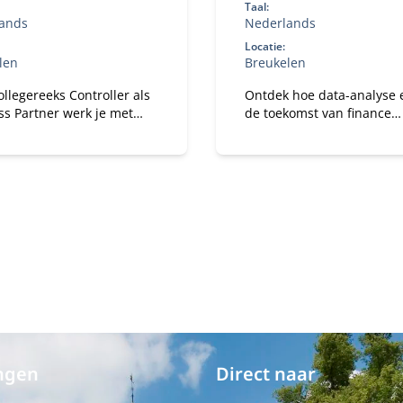
november 2026
Taal:
ands
Nederlands
Locatie:
len
Breukelen
ollegereeks Controller als
Ontdek hoe data-analyse 
ss Partner werk je met
de toekomst van finance
s aan je leidinggevende en
vormgeeft.
ische kwaliteiten.
ngen
Direct naar