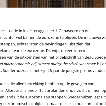
 situatie in Italië teruggekeerd. Gebaseerd op de
n echter wel binnen de eurozone te blijven. De inflatieverw
stappen, echter laten de bevindingen juist zien dat
oekomst van de eurozone. Dit wijst op een intern
één van de uitkomsten van het proefschrift van Beau Soed
and macroeconomic adjustment during the crisis’
, waarmee hij op
. Soederhuizen is met zijn 26 jaar de jongste promovendus
tudies die allen betrekking hebben op de gevolgen van
sis. Allereerst is onder 13 eurolanden onderzocht of men op
en land uit de eurozone zou stappen. Soederhuizen legt uit
n economisch pijnlijk zijn, maar deze zijn nu eenmaal nod