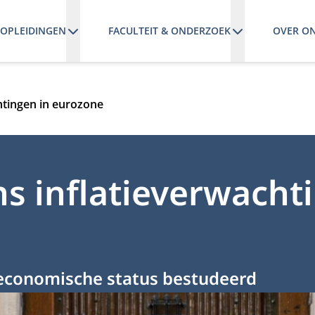
OPLEIDINGEN
FACULTEIT & ONDERZOEK
OVER O
achtingen in eurozone
ens inflatieverwacht
economische status bestudeerd