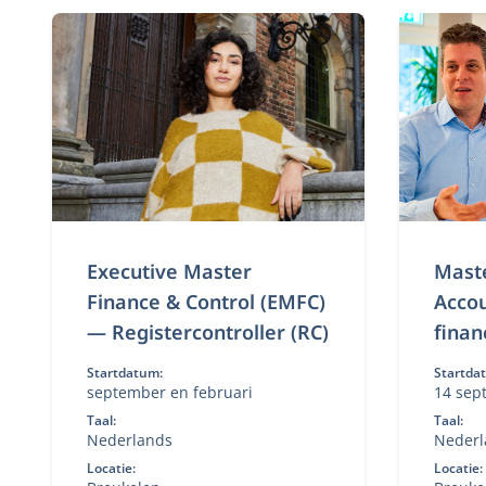
Executive Master
Maste
Finance & Control (EMFC)
Accou
— Registercontroller (RC)
finan
Startdatum:
Startda
september en februari
14 sep
novemb
Taal:
Taal:
Nederlands
Nederl
Locatie:
Locatie: