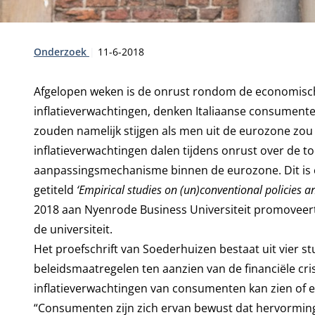
Type:
Publicatiedatum:
Onderzoek
11-6-2018
Afgelopen weken is de onrust rondom de economische
inflatieverwachtingen, denken Italiaanse consumente
zouden namelijk stijgen als men uit de eurozone zou 
inflatieverwachtingen dalen tijdens onrust over de t
aanpassingsmechanisme binnen de eurozone. Dit is 
getiteld
‘Empirical studies on (un)conventional policies 
2018 aan Nyenrode Business Universiteit promoveert
de universiteit.
Het proefschrift van Soederhuizen bestaat uit vier s
beleidsmaatregelen ten aanzien van de financiële cri
inflatieverwachtingen van consumenten kan zien of e
“Consumenten zijn zich ervan bewust dat hervorminge