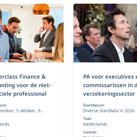
rclass Finance &
PA voor executives 
nting voor de niet-
commissarissen in 
ciele professional
verzekeringssector
tum:
Startdatum:
tember, 5 oktober, 9
Diverse startdata in 2026
er, 7 december
Taal:
ands
Nederlands
Locatie: