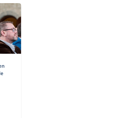
en
de