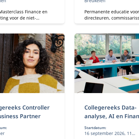
len
Breukelen
Masterclass Finance en
Permanente educatie voo
ing voor de niet-
directeuren, commissaris
ële professional kan je
senior management in de
n gerust hart in gesprek
verzekeringssector.
t je financiële collega’s.
gereeks Controller
Collegereeks Data-
usiness Partner
analyse, AI en Fina
tum:
Startdatum:
ber
16 september 2026, 11