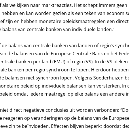
t af als we kijken naar marktreacties. Het schept immers geen
g hebben en kan worden gezien als een teken van economis
tief zijn en hebben monetaire beleidsmaatregelen een direc
 balans van centrale banken van individuele landen.”
f de balans van centrale banken van landen of regio’s sync
 van de balansen van de Europese Centrale Bank en het Fede
ntrale banken per land (EMU) of regio (VS). In de VS bleken
rale banken per regio synchroon te lopen. Hierdoor hebben
de balansen niet synchroon lopen. Volgens Soederhuizen be
monetaire beleid op individuele balansen kan versterken. In
 beleid omdat iedere maatregel op elke balans een andere 
niet direct negatieve conclusies uit worden verbonden: “D
fde reageren op veranderingen op de balans van de Europese
ieve zin te beïnvloeden. Effecten blijven beperkt doordat de