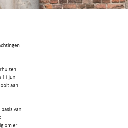
achtingen
erhuizen
 11 juni
 ooit aan
 basis van
:
ig om er