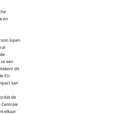
che
te en
hroon lopen
ral
 de
 ze een
tekent dit
 de EU
impact kan
oordat de
 Centrale
ze elkaar