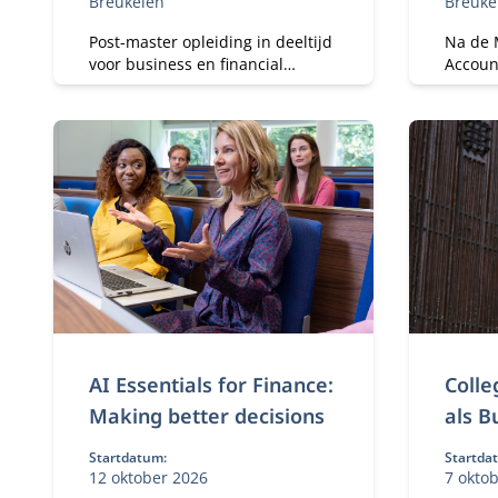
Breukelen
Breuke
Post-master opleiding in deeltijd
Na de 
voor business en financial
Account
controllers met 6+ jaar ervaring.
financi
Ontwikkel je tot
met ee
registercontroller (RC) en
gaan me
strategisch business partner in
een veranderende omgeving.
AI Essentials for Finance:
Colle
Making better decisions
als B
Startdatum:
Startda
12 oktober 2026
7 okto