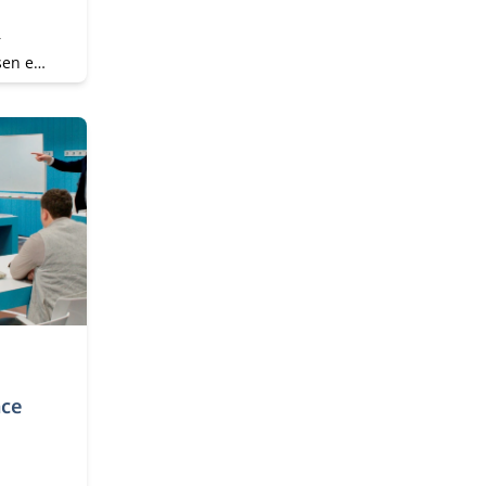
r
sen en
nce