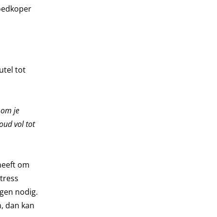
goedkoper
tel tot
k om je
oud vol tot
 heeft om
stress
ngen nodig.
m, dan kan