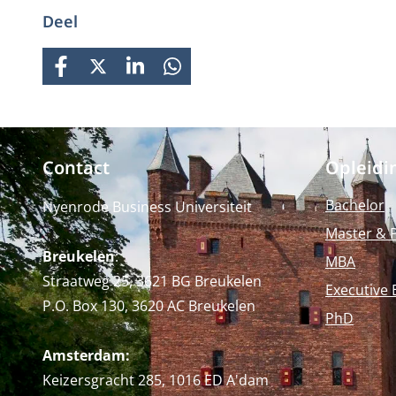
Deel
FACEBOOK
X
LINKEDIN
WHATSAPP
Contact
Opleidi
Bachelor
Nyenrode Business Universiteit
Master & 
Breukelen
:
MBA
Straatweg 25, 3621 BG Breukelen
Executive 
P.O. Box 130, 3620 AC Breukelen
PhD
Amsterdam:
Keizersgracht 285, 1016 ED A'dam