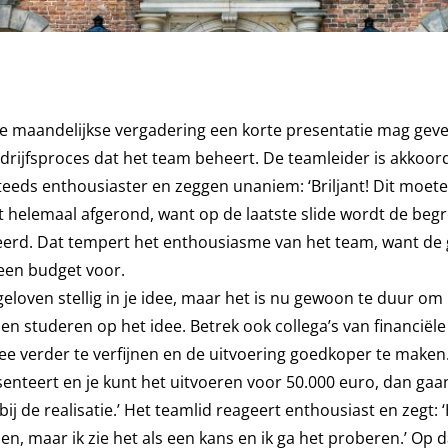
 de maandelijkse vergadering een korte presentatie mag gev
drijfsproces dat het team beheert. De teamleider is akkoord
teeds enthousiaster en zeggen unaniem: ‘Briljant! Dit moet
t helemaal afgerond, want op de laatste slide wordt de begr
teerd. Dat tempert het enthousiasme van het team, want d
een budget voor.
loven stellig in je idee, maar het is nu gewoon te duur om h
n studeren op het idee. Betrek ook collega’s van financiële
dee verder te verfijnen en de uitvoering goedkoper te make
nteert en je kunt het uitvoeren voor 50.000 euro, dan gaa
bij de realisatie.’ Het teamlid reageert enthousiast en zegt: 
n, maar ik zie het als een kans en ik ga het proberen.’ Op d