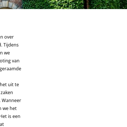
en over
. Tijdens
en we
oting van
e geraamde
et uit te
 zaken
n. Wanneer
n we het
‘Het is een
at