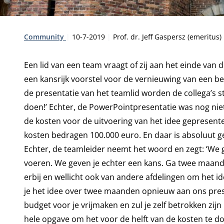
Type:
Publicatiedatum:
Auteur:
Community
10-7-2019
Prof. dr. Jeff Gaspersz (emeritus)
Een lid van een team vraagt of zij aan het einde van
een kansrijk voorstel voor de vernieuwing van een be
de presentatie van het teamlid worden de collega’s s
doen!’ Echter, de PowerPointpresentatie was nog nie
de kosten voor de uitvoering van het idee gepresen
kosten bedragen 100.000 euro. En daar is absoluut g
Echter, de teamleider neemt het woord en zegt: ‘We ge
voeren. We geven je echter een kans. Ga twee maande
erbij en wellicht ook van andere afdelingen om het i
je het idee over twee maanden opnieuw aan ons prese
budget voor je vrijmaken en zul je zelf betrokken zijn 
hele opgave om het voor de helft van de kosten te doe