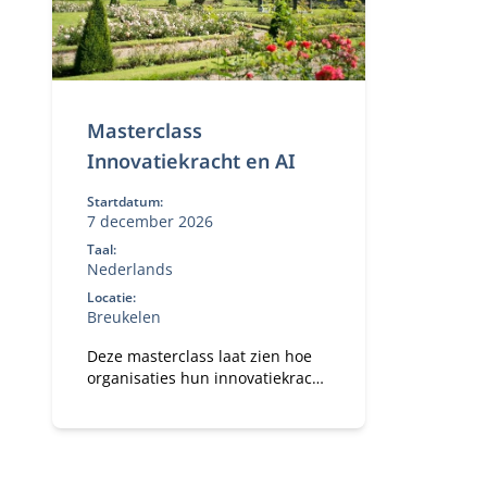
Masterclass
Innovatiekracht en AI
Startdatum:
7 december 2026
Taal:
Nederlands
Locatie:
Breukelen
Deze masterclass laat zien hoe
organisaties hun innovatiekracht
structureel kunnen versterken in
een wereld waarin AI een steeds
grotere rol speelt.