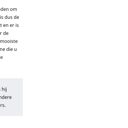
reden om
is dus de
 en er is
r de
e mooiste
ne die u
De
 hij
andere
rs.