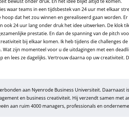
iteit bewust onder druk. En het idee blijkt altijd te komen.
ties waar teams in een tijdsbestek van 24 uur met elkaar st
e hoop dat het zou winnen en gerealiseerd gaan worden. Er 
ok 24 uur lang onder druk het idee uitwerken. De klok tikt
gezamenlijke prestatie. En dan de spanning van de pitch voo
creativiteit bij elkaar komen. Ik heb tijdens die challenges d
. Wat zijn momenteel voor u de uitdagingen met een deadli
op en lees ze dagelijks. Vertrouw daarna op uw creativiteit. 
 verbonden aan Nyenrode Business Universiteit. Daarnaast is
agement en business creativiteit. Hij verzendt samen met 
deeën aan ruim 4000 managers, professionals en onderneme