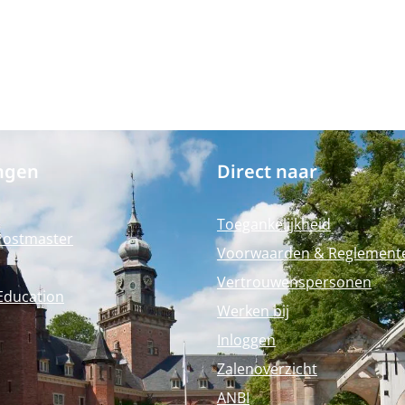
ngen
Direct naar
Toegankelijkheid
Postmaster
Voorwaarden & Reglement
Vertrouwenspersonen
Education
Werken bij
Inloggen
Zalenoverzicht
ANBI