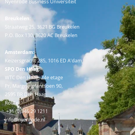
Nyenrode Business Universiteit
Breukelen
:
Straatweg 25, 3621 BG Breukelen
P.O. Box 130, 3620 AC Breukelen
Amsterdam:
Keizersgracht 285, 1016 ED A'dam
SPO Den Haag
:
WTC Den Haag, 24e etage
Pr. Margrietplantsoen 90,
2595 BR Den Haag
Route
+31 (0)346 29 1211
info@nyenrode.nl