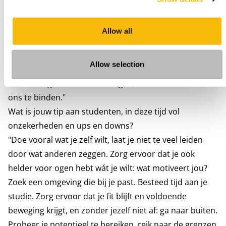
waar je goed in bent. In deze nieuwe wereld zijn we
beter geworden in online lesgeven. Bijvoorbeeld door
Allow all
een volledige online MBA aan te bieden. En toch zijn wij
trouw gebleven aan onszelf en hebben we ervoor
Allow selection
gezorgd dat we over de juiste middelen beschikken om
standvastig onze koers te volgen, en onze klanten aan
ons te binden."
Wat is jouw tip aan studenten, in deze tijd vol
onzekerheden en ups en downs?
"Doe vooral wat je zelf wilt, laat je niet te veel leiden
door wat anderen zeggen. Zorg ervoor dat je ook
helder voor ogen hebt wát je wilt: wat motiveert jou?
Zoek een omgeving die bij je past. Besteed tijd aan je
studie. Zorg ervoor dat je fit blijft en voldoende
beweging krijgt, en zonder jezelf niet af: ga naar buiten.
Probeer je potentieel te bereiken, reik naar de grenzen