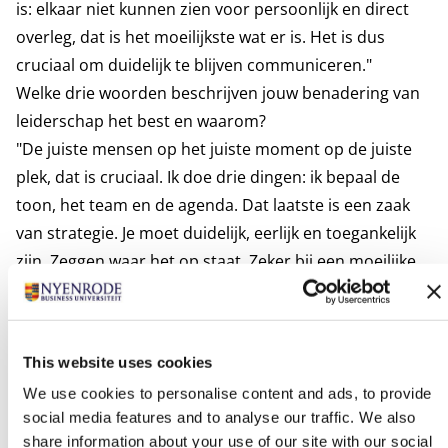
is: elkaar niet kunnen zien voor persoonlijk en direct
overleg, dat is het moeilijkste wat er is. Het is dus
cruciaal om duidelijk te blijven communiceren."
Welke drie woorden beschrijven jouw benadering van
leiderschap het best en waarom?
"De juiste mensen op het juiste moment op de juiste
plek, dat is cruciaal. Ik doe drie dingen: ik bepaal de
toon, het team en de agenda. Dat laatste is een zaak
van strategie. Je moet duidelijk, eerlijk en toegankelijk
zijn. Zeggen waar het op staat. Zeker bij een moeilijke
boodschap is het belangrijk om niet om de hete brij
heen te draaien. Blijf dicht bij je mensen, wees er voor
ze, ook in moeilijke tijden."
This website uses cookies
We use cookies to personalise content and ads, to provide
social media features and to analyse our traffic. We also
share information about your use of our site with our social