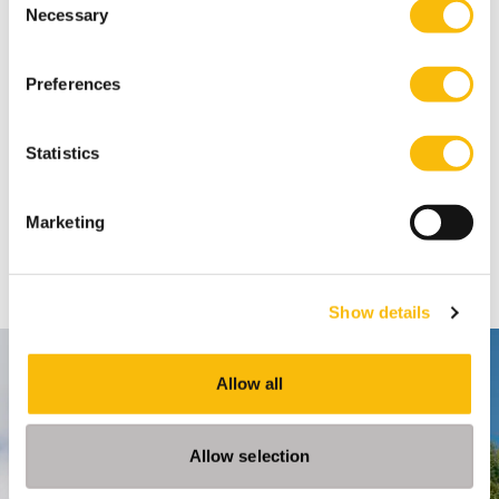
Necessary
Selection
Preferences
Statistics
Deel
Marketing
FACEBOOK
X
LINKEDIN
WHATSAPP
Show details
Contact
Allow all
Nyenrode Business Universiteit
Allow selection
Breukelen
: