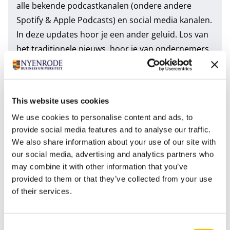
alle bekende podcastkanalen (ondere andere
Spotify & Apple Podcasts) en social media kanalen.
In deze updates hoor je een ander geluid. Los van
het traditionele nieuws, hoor je van ondernemers
wat er leeft binnen hun bedrijf of sector en delen
zij hoe zij hier mee omgaan. Wat voor kansen
ontstaan er? En hoe kan je als organisatie zo
This website uses cookies
optimaal mogelijk bewegen in een tijd als deze? De
We use cookies to personalise content and ads, to
insteek is positief, maar ook realistisch.
provide social media features and to analyse our traffic.
We also share information about your use of our site with
Tags
our social media, advertising and analytics partners who
may combine it with other information that you’ve
Podcasts
provided to them or that they’ve collected from your use
of their services.
Consent