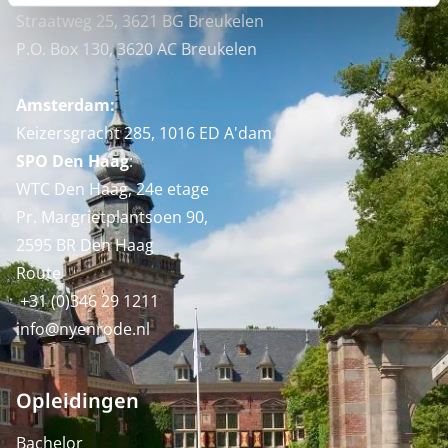
Straatweg 25, 3621 BG Breukelen
P.O. Box 130, 3620 AC Breukelen
Amsterdam:
Keizersgracht 285, 1016 ED A'dam
SPO Den Haag
:
WTC Den Haag, 24e etage
Pr. Margrietplantsoen 90,
2595 BR Den Haag
Route
+31 (0)346 29 1211
info@nyenrode.nl
Opleidingen
Bachelor