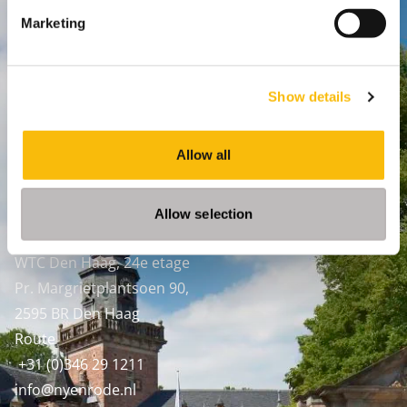
Marketing
Nyenrode Business Universiteit
Breukelen
:
Show details
Straatweg 25, 3621 BG Breukelen
P.O. Box 130, 3620 AC Breukelen
Allow all
Amsterdam:
Keizersgracht 285, 1016 ED A'dam
Allow selection
SPO Den Haag
:
WTC Den Haag, 24e etage
Pr. Margrietplantsoen 90,
2595 BR Den Haag
Route
+31 (0)346 29 1211
info@nyenrode.nl