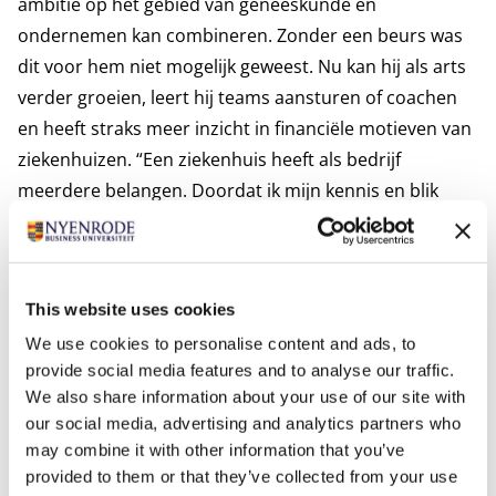
ambitie op het gebied van geneeskunde en
ondernemen kan combineren. Zonder een beurs was
dit voor hem niet mogelijk geweest. Nu kan hij als arts
verder groeien, leert hij teams aansturen of coachen
en heeft straks meer inzicht in financiële motieven van
ziekenhuizen. “Een ziekenhuis heeft als bedrijf
meerdere belangen. Doordat ik mijn kennis en blik
verbreed, begrijp ik de speelvelden een stuk beter en
kan ik zaken vanuit verschillende perspectieven
bekijken.
This website uses cookies
Daarnaast leer je om samen te werken met
verschillende culturen en meningen. Op campus woon
We use cookies to personalise content and ads, to
provide social media features and to analyse our traffic.
je samen met een diverse groep mensen met wie je
We also share information about your use of our site with
niet allemaal van nature een klik hebt. Doordat je
our social media, advertising and analytics partners who
intensief contact hebt met iedereen leer je toch veel
may combine it with other information that you’ve
mensen kennen en de verschillende achtergronden die
provided to them or that they’ve collected from your use