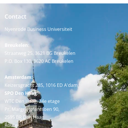
Contact
Nyenrode Business Universiteit
Breukelen
:
Straatweg 25, 3621 BG Breukelen
P.O. Box 130, 3620 AC Breukelen
Amsterdam:
Keizersgracht 285, 1016 ED A'dam
SPO Den Haag
:
WTC Den Haag, 24e etage
Pr. Margrietplantsoen 90,
2595 BR Den Haag
Route