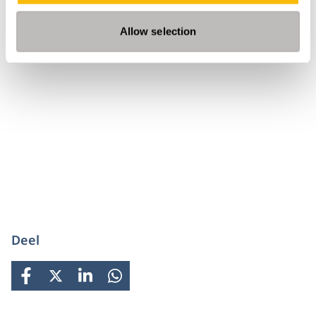
Tags
Allow selection
Alumni
Scholarship
Stichting Nyenrode Fonds
Deel
FACEBOOK
X
LINKEDIN
WHATSAPP