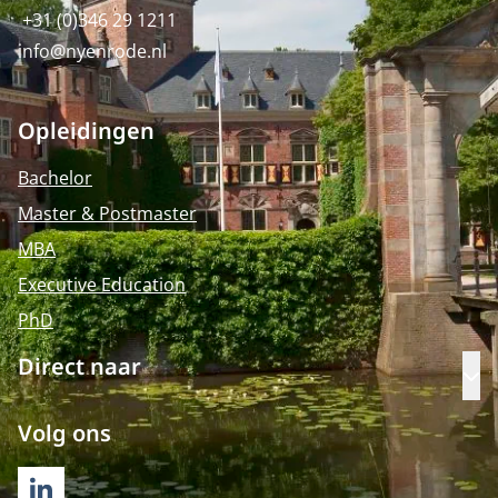
+31 (0)346 29 1211
info@nyenrode.nl
Opleidingen
Bachelor
Master & Postmaster
MBA
Executive Education
PhD
Direct naar
Op
Volg ons