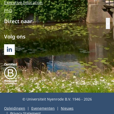
Executive Education
PhD
Direct naar
Op
Volg ons
LINKEDIN
© Universiteit Nyenrode B.V. 1946 - 2026
Opleidingen
Evenementen
Nieuws
Privacy Statement