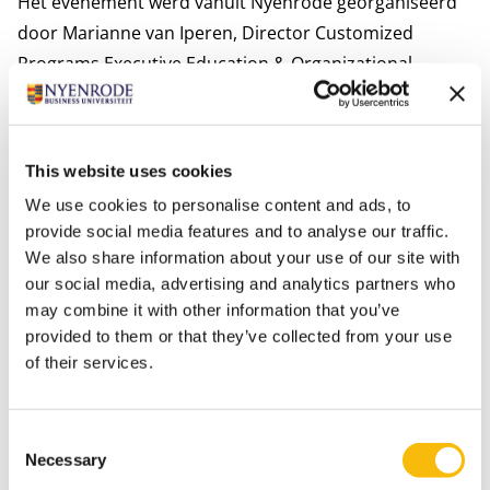
Het evenement werd vanuit Nyenrode georganiseerd
door Marianne van Iperen, Director Customized
Programs Executive Education & Organizational
Development (EEOD), Selma Spaas, Head of Program
Management Controlling en Raoul Wirtz, Program
Manager EEOD.
This website uses cookies
Bekijk de sfeerimpressie hieronder.
We use cookies to personalise content and ads, to
Tags
provide social media features and to analyse our traffic.
We also share information about your use of our site with
Onderwijs
Onderwijsinnovatie
our social media, advertising and analytics partners who
may combine it with other information that you’ve
provided to them or that they’ve collected from your use
of their services.
Consent
Necessary
Selection