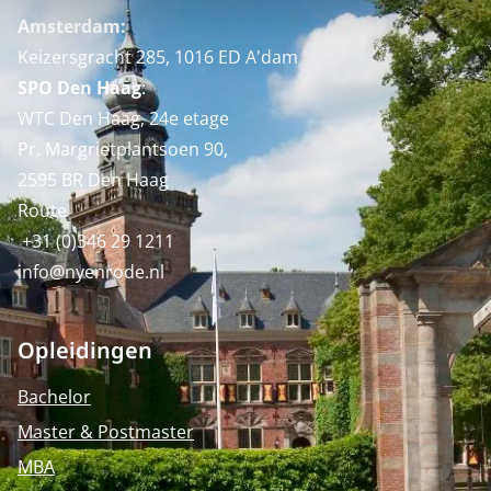
Amsterdam:
Keizersgracht 285, 1016 ED A'dam
SPO Den Haag
:
WTC Den Haag, 24e etage
Pr. Margrietplantsoen 90,
2595 BR Den Haag
Route
+31 (0)346 29 1211
info@nyenrode.nl
Opleidingen
Bachelor
Master & Postmaster
MBA