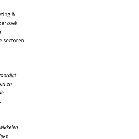
eting &
derzoek
n
se sectoren
woordigt
ten en
le
.
wikkelen
ijke