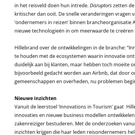
in het reisveld doen hun intrede.
Disruptors
zetten de
kritischer dan ooit. De snelle veranderingen vragen v
‘ondernemers in reizen’ binnen brancheorganisatie 
nieuwe technologieën in om meerwaarde te creëren v
Hillebrand over de ontwikkelingen in de branche: “Inn
te houden met de ecosystemen waarin innovatie ontsta
duidelijk aan bij klanten, maar hebben toch moeite o
bijvoorbeeld gedacht worden aan Airbnb, dat door o
gemeenschappen en overheden, nu problemen begint
Nieuwe inzichten
Vanuit de leerstoel ‘Innovations in Tourism’ gaat Hil
innovaties en nieuwe business modellen ontwikkelen
zakenreiziger bestuderen. Met de onderzoeken vanuit
inzichten krijgen die haar leden reisondernemers hel