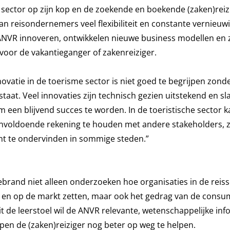
 sector op zijn kop en de zoekende en boekende (zaken)reizi
an reisondernemers veel flexibiliteit en constante vernieuw
ANVR innoveren, ontwikkelen nieuwe business modellen en 
oor de vakantieganger of zakenreiziger.
ovatie in de toerisme sector is niet goed te begrijpen zond
at. Veel innovaties zijn technisch gezien uitstekend en sl
m een blijvend succes te worden. In de toeristische sector k
nvoldoende rekening te houden met andere stakeholders, z
 te ondervinden in sommige steden.”
lebrand niet alleen onderzoeken hoe organisaties in de reis
 en op de markt zetten, maar ook het gedrag van de consu
 de leerstoel wil de ANVR relevante, wetenschappelijke inf
pen de (zaken)reiziger nog beter op weg te helpen.