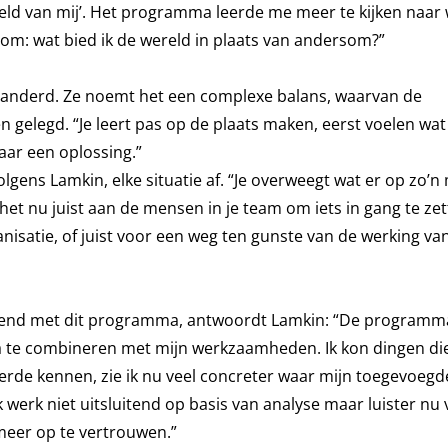
ld van mij’. Het programma leerde me meer te kijken naar w
rtom: wat bied ik de wereld in plaats van andersom?”
eranderd. Ze noemt het een complexe balans, waarvan de
legd. “Je leert pas op de plaats maken, eerst voelen wat 
aar een oplossing.”
olgens Lamkin, elke situatie af. “Je overweegt wat er op zo
is het nu juist aan de mensen in je team om iets in gang te ze
anisatie, of juist voor een weg ten gunste van de werking va
diend met dit programma, antwoordt Lamkin: “De program
a te combineren met mijn werkzaamheden. Ik kon dingen die
eerde kennen, zie ik nu veel concreter waar mijn toegevoeg
Ik werk niet uitsluitend op basis van analyse maar luister nu
 meer op te vertrouwen.”