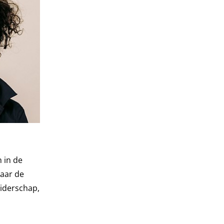
 in de
naar de
iderschap,