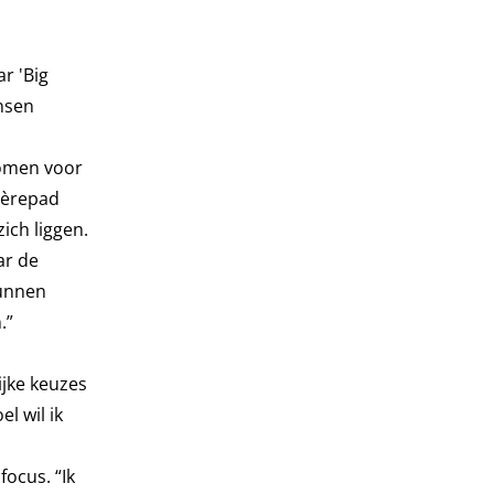
r 'Big
nsen
tomen voor
ièrepad
ich liggen.
ar de
kunnen
.”
ijke keuzes
el wil ik
ocus. “Ik