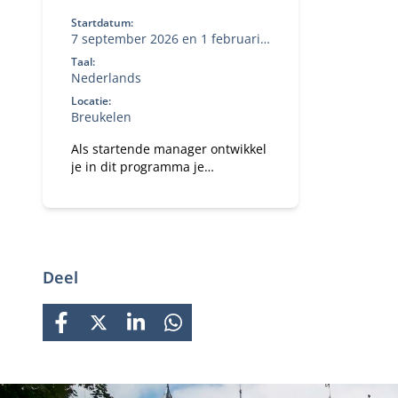
Startdatum:
7 september 2026 en 1 februari
2027
Taal:
Nederlands
Locatie:
Breukelen
Als startende manager ontwikkel
je in dit programma je
persoonlijk leiderschap en
zelfinzicht, versterk je je
strategische blik en leer je hoe je
effectief richting geeft aan
mensen, verandering en
organisatiedoelen.
Deel
FACEBOOK
X
LINKEDIN
WHATSAPP