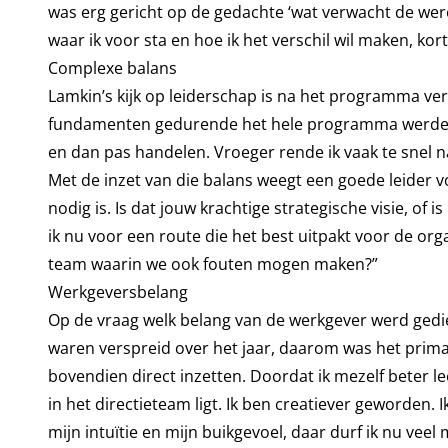
was erg gericht op de gedachte ‘wat verwacht de were
waar ik voor sta en hoe ik het verschil wil maken, ko
Complexe balans
Lamkin’s kijk op leiderschap is na het programma v
fundamenten gedurende het hele programma werden ge
en dan pas handelen. Vroeger rende ik vaak te snel n
Met de inzet van die balans weegt een goede leider v
nodig is. Is dat jouw krachtige strategische visie, of 
ik nu voor een route die het best uitpakt voor de org
team waarin we ook fouten mogen maken?”
Werkgeversbelang
Op de vraag welk belang van de werkgever werd ge
waren verspreid over het jaar, daarom was het prim
bovendien direct inzetten. Doordat ik mezelf beter l
in het directieteam ligt. Ik ben creatiever geworden. 
mijn intuïtie en mijn buikgevoel, daar durf ik nu veel