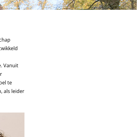
schap
twikkeld
. Vanuit
r
oel te
 als leider