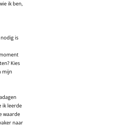
ie ik ben,
nodig is
’n moment
tten? Kies
n mijn
madagen
 ik leerde
de waarde
 vaker naar