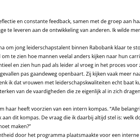
flectie en constante feedback, samen met de groep aan haa
ge te leveren aan de ontwikkeling van anderen. Ik wilde me
a om jong leiderschapstalent binnen Rabobank klaar te s
d om te zien hoe mannen veelal anders kijken naar hun carr
el en zien hun pad als leider al vroeg in het proces voor z
l gevallen pas gaandeweg openbaart. Zij kijken vaak meer na
enk ik dat vrouwen met leiderschapskwaliteiten echt baat 
rken van de vaardigheden die ze eigenlijk al in zich dragen
 haar heeft voorzien van een intern kompas. “Alle belangr
aan dit kompas. De vraag die ik daarbij altijd stel is: welk do
 moet maken?”
htheid door het programma plaatsmaakte voor een interne f