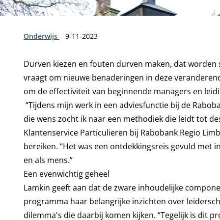
Type:
Publicatiedatum:
Onderwijs
9-11-2023
Durven kiezen en fouten durven maken, dat worden st
vraagt om nieuwe benaderingen in deze veranderend
om de effectiviteit van beginnende managers en leid
“Tijdens mijn werk in een adviesfunctie bij de Rabob
die wens zocht ik naar een methodiek die leidt tot d
Klantenservice Particulieren bij Rabobank Regio Lim
bereiken. “Het was een ontdekkingsreis gevuld met inho
en als mens.”
Een evenwichtig geheel
Lamkin geeft aan dat de zware inhoudelijke compone
programma haar belangrijke inzichten over leidersch
dilemma's die daarbij komen kijken. “Tegelijk is dit 