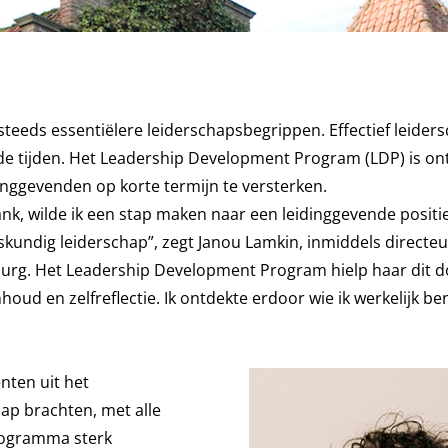
eeds essentiëlere leiderschapsbegrippen. Effectief leider
e tijden. Het Leadership Development Program (LDP) is on
inggevenden op korte termijn te versterken.
ank, wilde ik een stap maken naar een leidinggevende positie
eskundig leiderschap”, zegt Janou Lamkin, inmiddels directeu
burg. Het Leadership Development Program hielp haar dit d
ud en zelfreflectie. Ik ontdekte erdoor wie ik werkelijk ben,
nten uit het
ap brachten, met alle
programma sterk