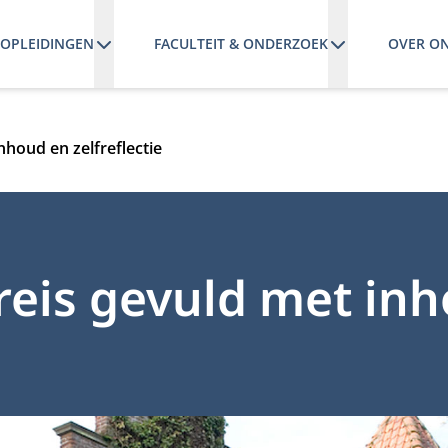
OPLEIDINGEN
FACULTEIT & ONDERZOEK
OVER O
houd en zelfreflectie
reis gevuld met in