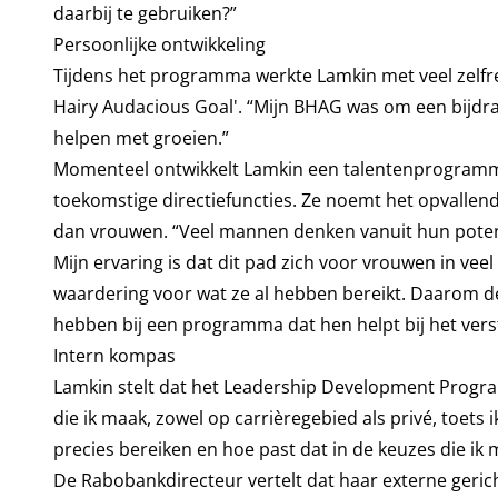
daarbij te gebruiken?”
Persoonlijke ontwikkeling
Tijdens het programma werkte Lamkin met veel zelfre
Hairy Audacious Goal'. “Mijn BHAG was om een bijdra
helpen met groeien.”
Momenteel ontwikkelt Lamkin een talentenprogramm
toekomstige directiefuncties. Ze noemt het opvallen
dan vrouwen. “Veel mannen denken vanuit hun potentie
Mijn ervaring is dat dit pad zich voor vrouwen in vee
waardering voor wat ze al hebben bereikt. Daarom d
hebben bij een programma dat hen helpt bij het verste
Intern kompas
Lamkin stelt dat het Leadership Development Program
die ik maak, zowel op carrièregebied als privé, toets ik 
precies bereiken en hoe past dat in de keuzes die ik
De Rabobankdirecteur vertelt dat haar externe geric