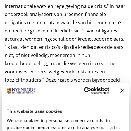
internationale wet- en regelgeving na de crisis.” In haar
onderzoek analyseert Van Breemen financiële
obligaties met een totale waarde van biljoenen euro’s
en heeft ze gekeken of kredietrisico’s van obligaties
accuraat worden ingeschat door kredietbeoordelaars.
“Ik laat zien dat er risico’s zijn die kredietbeoordelaars
niet, of niet volledig, meenemen in hun
kredietbeoordeling, maar die wel een risico vormen
voor investeerders, wetgevende instanties en
toezichthouders.” Deze risico’s worden bijvoorbeeld
veroorzaakt door suboptimale wettelijke kaders,
concurrentie tussen kredietbeoordelaars of de
structuur en werking van de
This website uses cookies
kredietbeoordelingsmarkt. “In mijn onderzoek geef ik
concrete aanbevelingen voor het optimaliseren van
We use cookies to personalise content and ads, to
provide social media features and to analyse our traffic.
wettelijke kaders en wijs ik investeerders, wetgevende