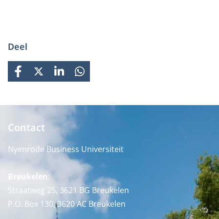
Deel
FACEBOOK
X
LINKEDIN
WHATSAPP
Contact
Nyenrode Business Universiteit
Breukelen
:
Straatweg 25, 3621 BG Breukelen
P.O. Box 130, 3620 AC Breukelen