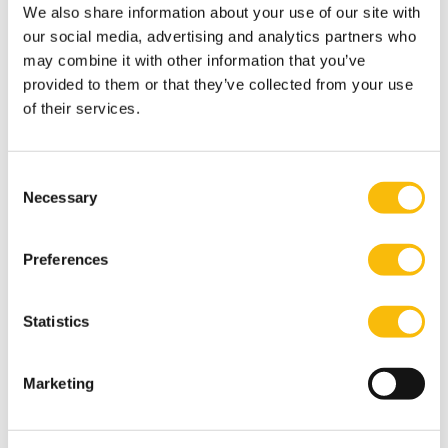
We also share information about your use of our site with
instanties en toezichthouders op tal van voorheen
our social media, advertising and analytics partners who
onbekende risico’s in de obligatiemarkt die zij idealiter
may combine it with other information that you’ve
meenemen in hun risicobeoordeling”.
provided to them or that they’ve collected from your use
Internationale focus
of their services.
Van Breemen heeft in haar onderzoek samengewerkt
met experts uit Amerika, Duitsland en Nederland. “De
Consent
internationale focus in mijn promotietraject heeft mij
Necessary
Selection
veel gebracht. Zo heb ik samengewerkt met
verschillende academici en heb ik mijn onderzoek
Preferences
gepresenteerd op bekende internationale conferenties
in onder meer New York, San Diego, Parijs en Lissabon.
Statistics
Ook heb ik mijn resultaten en aanbevelingen
besproken met toezichthouders, academici,
kredietbeoordelaars en wetgevende instanties.
Marketing
Inmiddels kan ik met trots zeggen dat bijna al mijn
onderzoek is gepubliceerd in verschillende