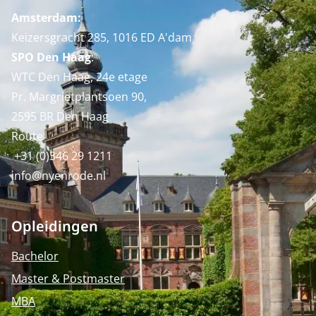
Amsterdam:
Keizersgracht 285, 1016 ED A'dam
SPO Den Haag
:
WTC Den Haag, 24e etage
Pr. Margrietplantsoen 90,
2595 BR Den Haag
Route
+31 (0)346 29 1211
info@nyenrode.nl
Opleidingen
Bachelor
Master & Postmaster
MBA