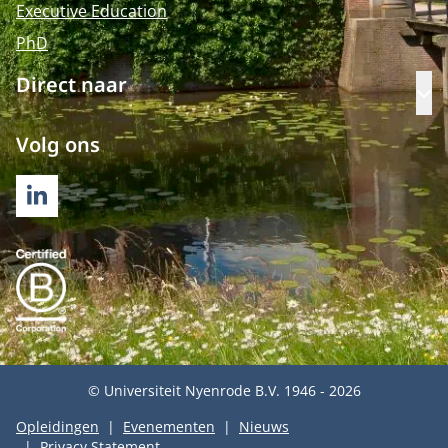
Executive Education
PhD
Direct naar
Op
Volg ons
LINKEDIN
© Universiteit Nyenrode B.V. 1946 - 2026
Opleidingen
Evenementen
Nieuws
Privacy Statement