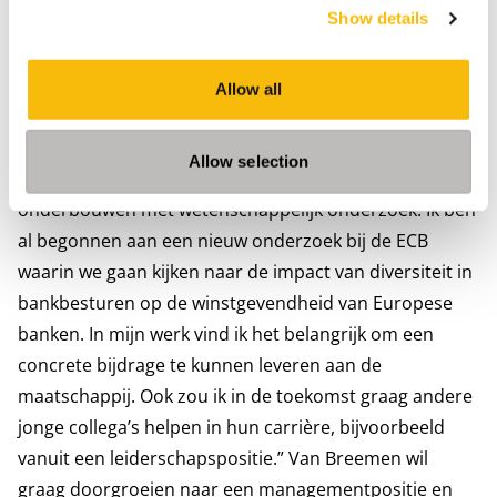
Show details
vooraanstaande wetenschappelijke tijdschriften en
Working Paper Series van DNB en de ECB!” Momenteel
werkt Van Breemen bij de ECB, waar zij zich bezighoudt
Allow all
met actuele risico’s in de Europese bankensector. “Ik
haal mijn energie uit intellectuele uitdagingen en vind
Allow selection
het leuk om complexe praktische vraagstukken te
onderbouwen met wetenschappelijk onderzoek. Ik ben
al begonnen aan een nieuw onderzoek bij de ECB
waarin we gaan kijken naar de impact van diversiteit in
bankbesturen op de winstgevendheid van Europese
banken. In mijn werk vind ik het belangrijk om een
concrete bijdrage te kunnen leveren aan de
maatschappij. Ook zou ik in de toekomst graag andere
jonge collega’s helpen in hun carrière, bijvoorbeeld
vanuit een leiderschapspositie.” Van Breemen wil
graag doorgroeien naar een managementpositie en