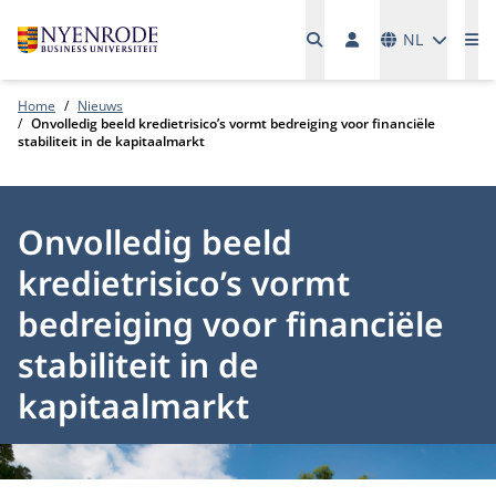
Talen
NL
Me
Home
Nieuws
Onvolledig beeld kredietrisico’s vormt bedreiging voor financiële
stabiliteit in de kapitaalmarkt
Onvolledig beeld
kredietrisico’s vormt
bedreiging voor financiële
stabiliteit in de
kapitaalmarkt