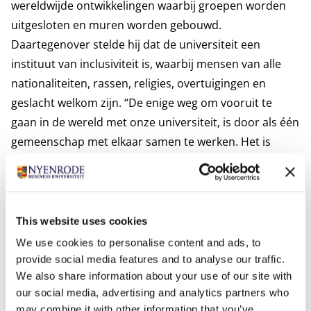
wereldwijde ontwikkelingen waarbij groepen worden
uitgesloten en muren worden gebouwd.
Daartegenover stelde hij dat de universiteit een
instituut van inclusiviteit is, waarbij mensen van alle
nationaliteiten, rassen, religies, overtuigingen en
geslacht welkom zijn. “De enige weg om vooruit te
gaan in de wereld met onze universiteit, is door als één
gemeenschap met elkaar samen te werken. Het is
geweldig om persoonlijke doelen te behalen. Echter
om sámen gemeenschappelijke doelen te behalen, zal
ons er zeker aan herinneren dat de werkelijke aard van
elke organisatie die van een gemeenschap van mensen
This website uses cookies
is, die in alle diversiteit en met alle verschillende
We use cookies to personalise content and ads, to
talenten samen werken”.
provide social media features and to analyse our traffic.
We also share information about your use of our site with
Over Nyenrode Business Universiteit
our social media, advertising and analytics partners who
Nyenrode Business Universiteit werkt aan een
may combine it with other information that you’ve