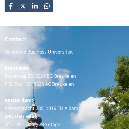
FACEBOOK
X
LINKEDIN
WHATSAPP
Contact
Nyenrode Business Universiteit
Breukelen
:
Straatweg 25, 3621 BG Breukelen
P.O. Box 130, 3620 AC Breukelen
Amsterdam:
Keizersgracht 285, 1016 ED A'dam
SPO Den Haag
:
WTC Den Haag, 24e etage