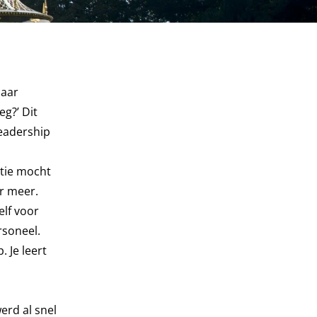
Daar
g?’ Dit
leadership
ctie mocht
ar meer.
elf voor
rsoneel.
 Je leert
erd al snel