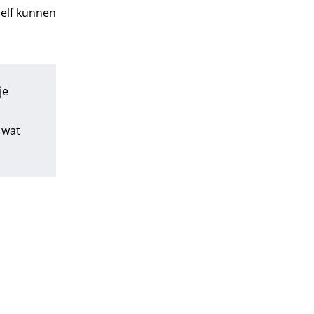
zelf kunnen
je
 wat