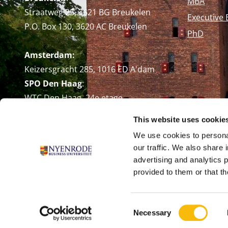
MBA
Straatweg 25, 3621 BG Breukelen
Executive 
P.O. Box 130, 3620 AC Breukelen
PhD
Amsterdam:
Keizersgracht 285, 1016 ED A'dam
SPO Den Haag
:
WTC Den Haag, 24e etage
Pr. Margrietplantsoen 90,
This website uses cookie
2595 BR Den Haag
We use cookies to personal
Route
our traffic. We also share 
+31 (0)346 29 1211
advertising and analytics 
info@nyenrode.nl
provided to them or that th
Consent
Necessary
Selection
© Universiteit Nyenrode B.V. 1946 - 2026