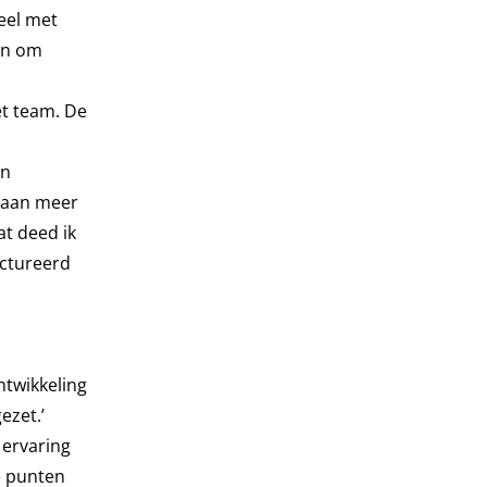
eel met
men om
et team. De
an
 aan meer
t deed ik
uctureerd
ntwikkeling
ezet.’
 ervaring
e punten