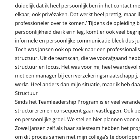
duidelijk dat ik heel persoonlijk ben in het contact
elkaar, ook privézaken. Dat werkt heel prettig, maa
professioneler over te komen.’ Tijdens de opleiding bl
persoonlijkheid die ik erin leg, komt er ook veel beg
informele en persoonlijke communicatie bleek dus juis
Toch was Jansen ook op zoek naar een professionalise
structuur. Uit de teamscan, die we voorafgaand he
structuur en focus. Het was voor mij heel waardevol
met een manager bij een verzekeringsmaatschappij, di
werkt. Heel anders dan mijn situatie, maar ik heb daar
Structuur
Sinds het Teamleadership Program is er veel verande
structureren en consequent gaan vastleggen. Ook be
en persoonlijke groei. We stellen hier plannen voor op
Zowel Jansen zelf als haar salesteam hebben het pro
om dit proces samen met mijn collega’s te doorlopen