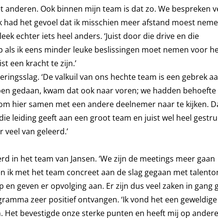
 met anderen. Ook binnen mijn team is dat zo. We bespreken v
r ik had het gevoel dat ik misschien meer afstand moest ne
eek echter iets heel anders. ‘Juist door die drive en die
rip als ik eens minder leuke beslissingen moet nemen voor h
t een kracht te zijn.’
ringsslag. ‘De valkuil van ons hechte team is een gebrek a
bben gedaan, kwam dat ook naar voren; we hadden behoefte
 om hier samen met een andere deelnemer naar te kijken. Da
e leiding geeft aan een groot team en juist wel heel gestr
 veel van geleerd.’
rd in het team van Jansen. ‘We zijn de meetings meer gaan
n ik met het team concreet aan de slag gegaan met talento
 en geven er opvolging aan. Er zijn dus veel zaken in gang g
gramma zeer positief ontvangen. ‘Ik vond het een geweldige
. Het bevestigde onze sterke punten en heeft mij op ander