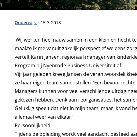
Type:
Publicatiedatum:
Onderwijs
15-3-2018
‘Wij werken heel nauw samen in een klein en hecht te
maakte ik me vanuit zakelijk perspectief weleens zo
vertelt Karin Jansen, regionaal manager van kinderk
Program bij Nyenrode Business Universiteit af.
Vijf jaar geleden kreeg Jansen de verantwoordelijkhe
ze haar eigen team samenstellen. ‘Een bevoorrechte p
Managers kunnen voor veel verschillende uitdagingen
gekozen hebben. Denk aan reorganisaties, het same
Gelukkig speelt dat niet in mijn team, maar ik vond h
allemaal weer van elkaar.’
Persoonlijkheid
Tijdens de opleiding wordt veel aandacht besteed aan d