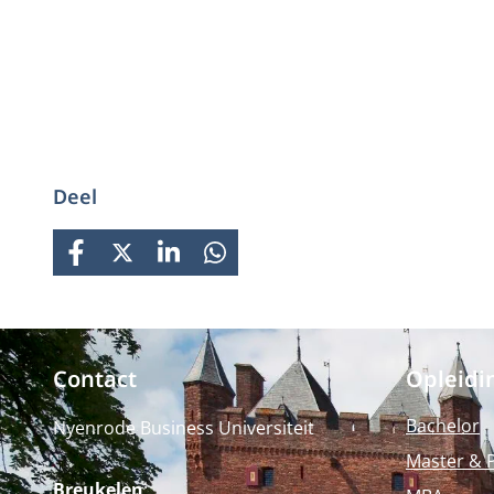
Deel
FACEBOOK
X
LINKEDIN
WHATSAPP
Contact
Opleidi
Bachelor
Nyenrode Business Universiteit
Master & 
Breukelen
: