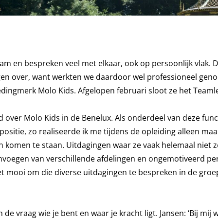
am en bespreken veel met elkaar, ook op persoonlijk vlak. 
rgen over, want werkten we daardoor wel professioneel genoe
ledingmerk Molo Kids. Afgelopen februari sloot ze het Team
id over Molo Kids in de Benelux. Als onderdeel van deze fun
ositie, zo realiseerde ik me tijdens de opleiding alleen ma
 komen te staan. Uitdagingen waar ze vaak helemaal niet z
nvoegen van verschillende afdelingen en ongemotiveerd pe
et mooi om die diverse uitdagingen te bespreken in de groep.
e vraag wie je bent en waar je kracht ligt. Jansen: ‘Bij mij w