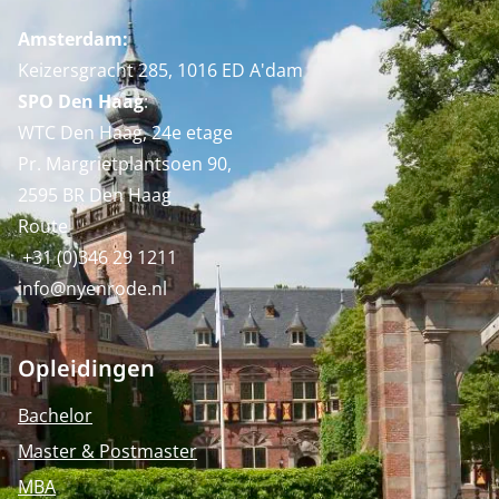
Amsterdam:
Keizersgracht 285, 1016 ED A'dam
SPO Den Haag
:
WTC Den Haag, 24e etage
Pr. Margrietplantsoen 90,
2595 BR Den Haag
Route
+31 (0)346 29 1211
info@nyenrode.nl
Opleidingen
Bachelor
Master & Postmaster
MBA