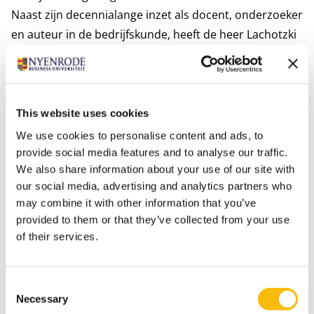
Naast zijn decennialange inzet als docent, onderzoeker
en auteur in de bedrijfskunde, heeft de heer Lachotzki
een bijzondere bijdrage geleverd aan het cultureel
ondernemerschap. De heer Lachotzki heeft daarnaast
met zijn jarenlange ervaring en kennis in branding,
strategie, governance en fondsenwerving vele
This website uses cookies
culturele instellingen zoals Europa Nostra, het
We use cookies to personalise content and ads, to
Concertgebouw en Stichting Cultureel Erfgoed
provide social media features and to analyse our traffic.
We also share information about your use of our site with
Portugees‐Israëlitische Gemeente (CEPIG), van
our social media, advertising and analytics partners who
bestuurlijke adviezen voorzien. In 2007 trad de heer
may combine it with other information that you’ve
Lachotzki toe tot het bestuur van de Stichting CEPIG,
provided to them or that they’ve collected from your use
dat het cultureel erfgoed van de Portugees‐
of their services.
Israëlitische gemeente beheert.
Orde van Oranje-Nassau
Consent
De Orde van Oranje-Nassau is een civiele (ridder)orde
Necessary
Selection
in Nederland. Koningin Emma heeft, als Regentes van