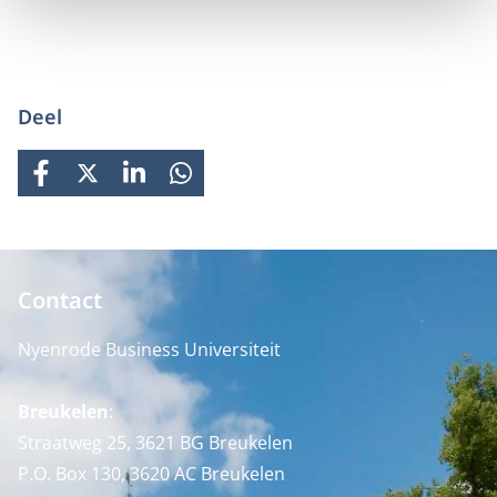
Deel
FACEBOOK
X
LINKEDIN
WHATSAPP
Contact
Nyenrode Business Universiteit
Breukelen
:
Straatweg 25, 3621 BG Breukelen
P.O. Box 130, 3620 AC Breukelen