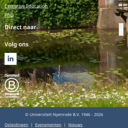
Executive Education
PhD
Direct naar
Op
Volg ons
LINKEDIN
© Universiteit Nyenrode B.V. 1946 - 2026
Opleidingen
Evenementen
Nieuws