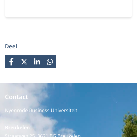
globalisering, economische ontwikkeling en
milieuproblematiek.
Deel
FACEBOOK
X
LINKEDIN
WHATSAPP
Contact
Nyenrode Business Universiteit
Breukelen
:
Straatweg 25, 3621 BG Breukelen