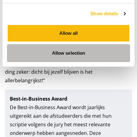
Haar MBA is dan wel afgerond, achteroverleunen is er
voor Schuler niet bij. “Ik ben behoorlijk ambitieus en wil
Show details
me graag blijven bezighouden met data en innovatie.
Dat is de rode draad in mijn loopbaan. Naast mijn werk
Allow all
bij de NVWA ben ik lid van een databoard en ben ik
mijn thesis aan het omzetten naar een publicatie.
Allow selection
Verder ben ik mij aan het oriënteren waar mijn kracht
zit en waar ik energie van krijg. Al weet ik inmiddels één
ding zeker: dicht bij jezelf blijven is het
allerbelangrijkst!”
Best-in-Business Award
De Best-in-Business Award wordt jaarlijks
uitgereikt aan de afstudeerders die met hun
scriptie volgens de jury het meest relevante
onderwerp hebben aangesneden. Deze