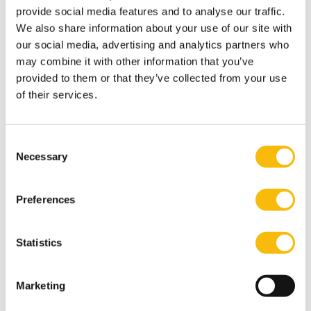
transparantie de belangrijkste voorwaarden zijn om
provide social media features and to analyse our traffic.
tot een succesvolle datastrategie te komen.”
We also share information about your use of our site with
our social media, advertising and analytics partners who
Impact
may combine it with other information that you’ve
“Het jaar waarin ik aan mijn thesis werkte vond ik best
provided to them or that they’ve collected from your use
zwaar en tegelijkertijd ontzettend uitdagend. Ik heb
of their services.
enorm genoten van de interviews. Ik ben iemand die
heel zorgvuldig te werk gaat waardoor er veel tijd en
energie in ging zitten. En ondertussen heb je nog geen
Consent
Necessary
Selection
zicht op het eindresultaat. Wordt het wel mooi, vroeg
ik mij dan af. Kan ik er echt impact mee maken?” Die
Preferences
angst bleek onterecht. De jury van de Best-in-Business
Award oordeelde dat het werk in verschillende
domeinen toepasbaar is en dat iets wat complex is op
Statistics
begrijpelijke wijze is uitgelegd. “Dat laatste vond ik een
groot compliment.”
Marketing
Ambitie