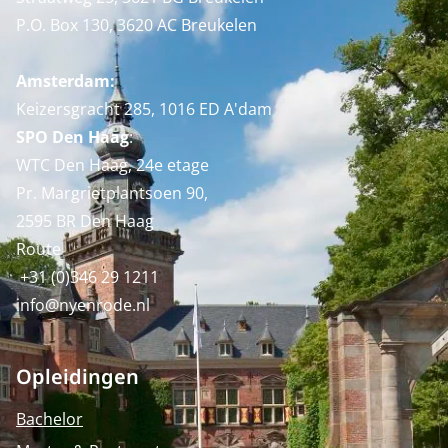
P.O. Box 130, 3620 AC Breukelen
Amsterdam:
Keizersgracht 285, 1016 ED A'dam
SPO Den Haag
:
WTC Den Haag, 24e etage
Pr. Margrietplantsoen 90,
2595 BR Den Haag
Route
+31 (0)346 29 1211
info@nyenrode.nl
Opleidingen
Bachelor