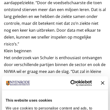
aardappelziekte. “Door de voedselschaarste die toen
ontstond stierven meer dan een miljoen Ieren. Dat is al
lang geleden en we hebben de ziekte samen onder
controle, maar dit betekent niet dat zo’n ziekte niet
nog een keer kan uitbreken. Door data met elkaar te
delen, kunnen we sneller inspelen op mogelijke
risico’s.”
Klein beginnen
Het onderzoek van Schuler is enthousiast ontvangen
door verschillende partijen binnen de sector en ook de
NVWA wil er graag mee aan de slag. “Dat zal in kleine
stappen gaan”, voorspelt Schuler. “Respondenten uit
mijn onderzoek zeiden dat heel mooi: ‘Samenwerken is
mensenwerk’ en ‘Je moet wel eerst van de kant
afkomen voordat er vertrouwen kan ontstaan. Begin
This website uses cookies
dus klein.’ Ik ben ervan overtuigd dat vertrouwen en
We use cookies to personalise content and ads, to