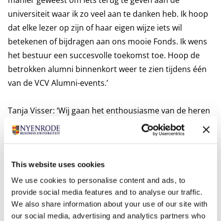
manier geweest om iets terug te geven aan de
universiteit waar ik zo veel aan te danken heb. Ik hoop
dat elke lezer op zijn of haar eigen wijze iets wil
betekenen of bijdragen aan ons mooie Fonds. Ik wens
het bestuur een succesvolle toekomst toe. Hoop de
betrokken alumni binnenkort weer te zien tijdens één
van de VCV Alumni-events.’
Tanja Visser: ‘Wij gaan het enthousiasme van de heren
enorm missen. Zij hebben een belangrijke bijdrage
geleverd aan de ontwikkeling van het fonds. Goede
opvolging vinden is daarom nog een moeilijke klus. De
This website uses cookies
komende tijd wordt er kritisch gekeken naar de
governance van het fonds en daaruit volgt invulling
We use cookies to personalise content and ads, to
provide social media features and to analyse our traffic.
van vrijgegeven posities. Heren, bedankt voor jullie
We also share information about your use of our site with
inzet voor het landgoed, de universiteit en de
our social media, advertising and analytics partners who