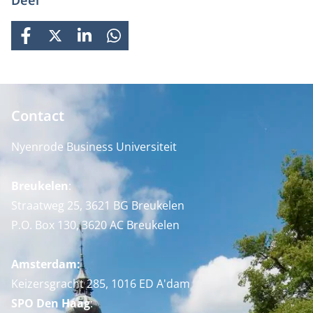
Deel
FACEBOOK
X
LINKEDIN
WHATSAPP
Contact
Nyenrode Business Universiteit
Breukelen
:
Straatweg 25, 3621 BG Breukelen
P.O. Box 130, 3620 AC Breukelen
Amsterdam:
Keizersgracht 285, 1016 ED A'dam
SPO Den Haag
: