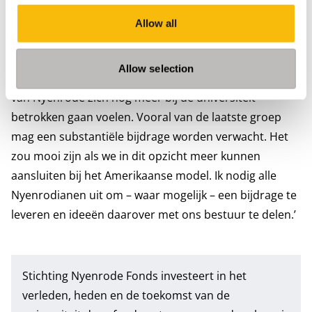
Nyenrode in de
toekomst voor komt te
Allow all
staan. Het gaat zonder
meer goed met onze universiteit, maar het is mijn
Allow selection
wens dat het Nederlandse bedrijfsleven en alle alumni
van Nyenrode zich nog meer bij de universiteit
betrokken gaan voelen. Vooral van de laatste groep
mag een substantiële bijdrage worden verwacht. Het
zou mooi zijn als we in dit opzicht meer kunnen
aansluiten bij het Amerikaanse model. Ik nodig alle
Nyenrodianen uit om – waar mogelijk – een bijdrage te
leveren en ideeën daarover met ons bestuur te delen.’
Stichting Nyenrode Fonds investeert in het
verleden, heden en de toekomst van de