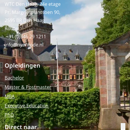
WTC Den Haag, 24e etage
Pr. Margrietplantsoen 90,
2595 BR Den Haag
Route
+31 (0)346 29 1211
info@nyenrode.nl
Opleidingen
Bachelor
Master & Postmaster
MBA
Executive Education
PhD
Direct naar