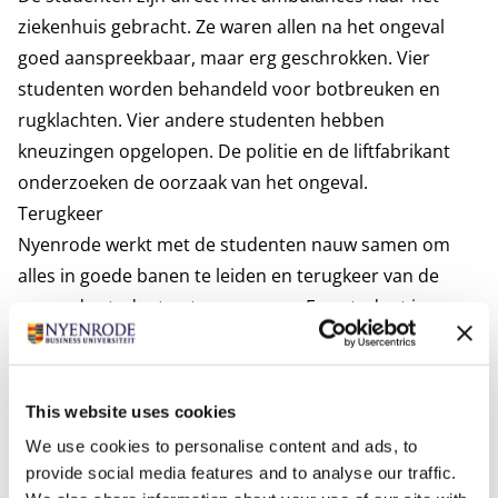
ziekenhuis gebracht. Ze waren allen na het ongeval
goed aanspreekbaar, maar erg geschrokken. Vier
studenten worden behandeld voor botbreuken en
rugklachten. Vier andere studenten hebben
kneuzingen opgelopen. De politie en de liftfabrikant
onderzoeken de oorzaak van het ongeval.
Terugkeer
Nyenrode werkt met de studenten nauw samen om
alles in goede banen te leiden en terugkeer van de
gewonde studenten te verzorgen. Een student is
geopereerd in een ziekenhuis in Rio de Janeiro. De
andere studenten zullen worden behandeld in
ziekenhuizen in Nederland. Nyenrode stelt een
This website uses cookies
counselor beschikbaar voor de studenten om het
We use cookies to personalise content and ads, to
ongeval te helpen verwerken, mochten zij hier
provide social media features and to analyse our traffic.
behoefte aan hebben.