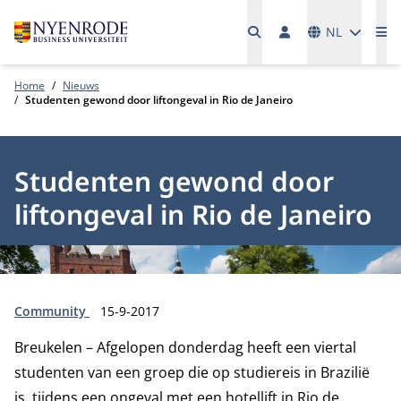
Talen
NL
Me
Home
Nieuws
Studenten gewond door liftongeval in Rio de Janeiro
Studenten gewond door
liftongeval in Rio de Janeiro
Type:
Publicatiedatum:
Community
15-9-2017
Breukelen – Afgelopen donderdag heeft een viertal
studenten van een groep die op studiereis in Brazilië
is, tijdens een ongeval met een hotellift in Rio de