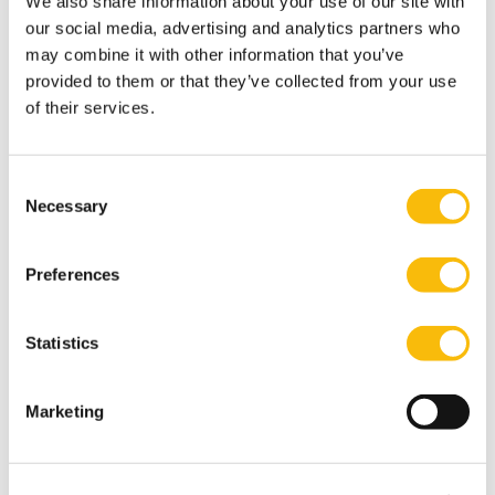
We also share information about your use of our site with
Studiereis
our social media, advertising and analytics partners who
may combine it with other information that you’ve
De studiereis is onderdeel van de Parttime Master of
provided to them or that they’ve collected from your use
Science in Management opleiding, en vindt plaats
of their services.
binnen het vak Economic Environment and
International Business. De studenten organiseren de
reis en een deel van het programma zelf, in
Consent
Necessary
afstemming met Nyenrode. Nyenrode verzorgt het
Selection
academische programma samen met de Braziliaanse
universiteit Fundação Getulio Vargas.
Preferences
Statistics
Marketing