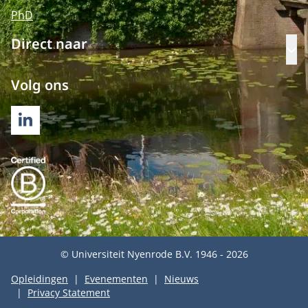
PhD
Direct naar
Op
Volg ons
LINKEDIN
© Universiteit Nyenrode B.V. 1946 - 2026
Opleidingen
Evenementen
Nieuws
Privacy Statement