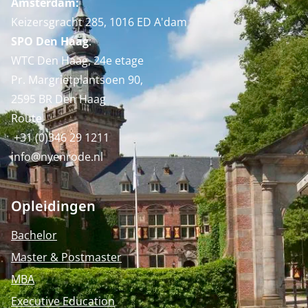
Amsterdam:
Keizersgracht 285, 1016 ED A'dam
SPO Den Haag
:
WTC Den Haag, 24e etage
Pr. Margrietplantsoen 90,
2595 BR Den Haag
Route
+31 (0)346 29 1211
info@nyenrode.nl
Opleidingen
Bachelor
Master & Postmaster
MBA
Executive Education