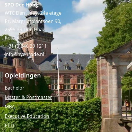
SPO Den Haag
:
WTC Den Haag, 24e etage
Pr. Margrietplantsoen 90,
2595 BR Den Haag
Route
+31 (0)346 29 1211
info@nyenrode.nl
Opleidingen
Bachelor
Master & Postmaster
MBA
Executive Education
PhD