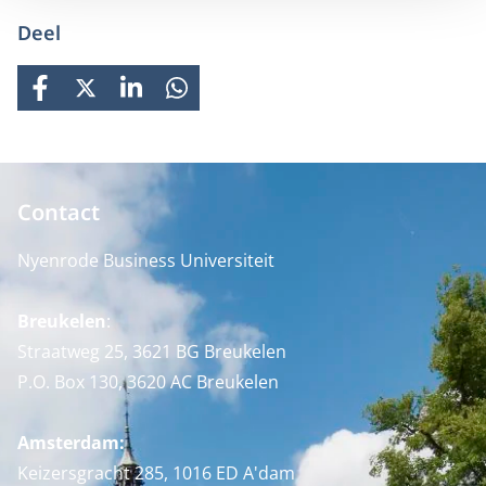
Deel
FACEBOOK
X
LINKEDIN
WHATSAPP
Contact
Nyenrode Business Universiteit
Breukelen
:
Straatweg 25, 3621 BG Breukelen
P.O. Box 130, 3620 AC Breukelen
Amsterdam:
Keizersgracht 285, 1016 ED A'dam