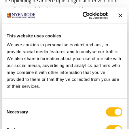
de opleiding de andere opleidingen achter zich door
op alle onderdelen bovengemiddeld te scoren en op
inhoud zeer hoog te scoren. Naar aanleiding van de
goede resultaten start Nyenrode volgend studiejaar
een master Fiscale Economie.
This website uses cookies
Constant Rams, programma-directeur Accountancy,
We use cookies to personalise content and ads, to
Controlling & Tax bij Nyenrode Business Universiteit, is
provide social media features and to analyse our traffic.
blij met de scores van de opleidingen. “Binnen de
We also share information about your use of our site with
financiële opleidingen richten we ons op thema’s als IT,
our social media, advertising and analytics partners who
may combine it with other information that you’ve
ethiek, governance, duurzaamheid in combinatie met
provided to them or that they’ve collected from your use
persoonlijke vaardigheden. Ik ben blij dat de studenten
of their services.
deze focusgebieden zo goed waarderen.”
Keuzegids Masters 2022
Consent
Necessary
Selection
In de
volledig digitale Keuzegids Masters 2022
staan alle masters die in het studiejaar 2022/2023