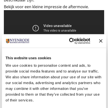
beschikbaar zijn.
Bekijk voor een kleine impressie de aftermovie.
TEDxNyenrodeUniversity Think Upside Down is
This website uses cookies
een onafhankelijk georganiseerd evenement in
We use cookies to personalise content and ads, to
licentie van TED en beleefde haar vuurdoop op 2
provide social media features and to analyse our traffic.
We also share information about your use of our site with
februari 2023.
our social media, advertising and analytics partners who
may combine it with other information that you’ve
Tags
provided to them or that they’ve collected from your use
of their services.
Alumni
TEDxNyenrodeUniversity