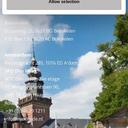
Allow selection
Nyenrode Business Universiteit
Breukelen
:
Straatweg 25, 3621 BG Breukelen
P.O. Box 130, 3620 AC Breukelen
Amsterdam:
Keizersgracht 285, 1016 ED A'dam
SPO Den Haag
:
WTC Den Haag, 24e etage
Pr. Margrietplantsoen 90,
2595 BR Den Haag
Route
+31 (0)346 29 1211
info@nyenrode.nl