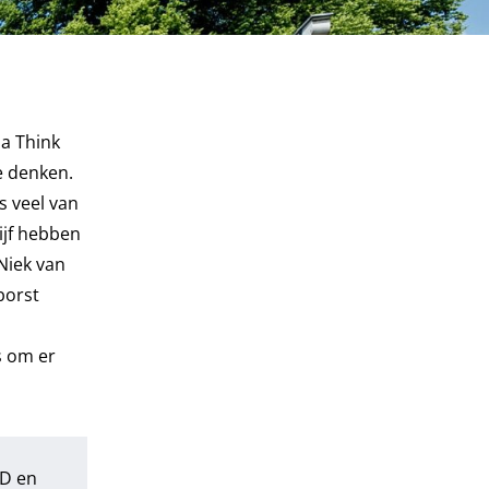
a Think
e denken.
s veel van
rijf hebben
Niek van
borst
s om er
ED en