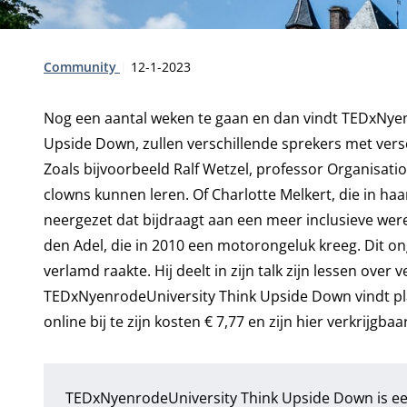
Type:
Publicatiedatum:
Community
12-1-2023
Nog een aantal weken te gaan en dan vindt TEDxNyen
Upside Down, zullen verschillende sprekers met ver
Zoals bijvoorbeeld Ralf Wetzel, professor Organisati
clowns kunnen leren. Of Charlotte Melkert, die in haar
neergezet dat bijdraagt aan een meer inclusieve wer
den Adel, die in 2010 een motorongeluk kreeg. Dit on
verlamd raakte. Hij deelt in zijn talk zijn lessen over 
TEDxNyenrodeUniversity Think Upside Down vindt plaa
online bij te zijn kosten € 7,77 en zijn
hier
verkrijgbaar
TEDxNyenrodeUniversity Think Upside Down is een