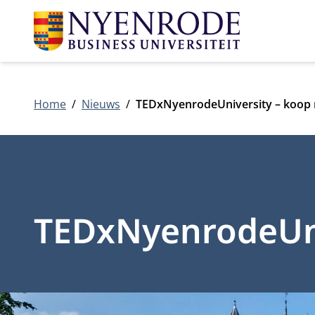
Home
Nieuws
TEDxNyenrodeUniversity – koop n
TEDxNyenrodeUniv