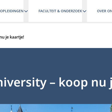
OPLEIDINGEN
FACULTEIT & ONDERZOEK
OVER O
u je kaartje!
ersity – koop nu j