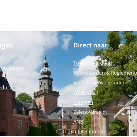
ngen
Direct naar
Toegankelijkheid
Postmaster
Voorwaarden & Reglement
Vertrouwenspersonen
Education
Werken bij
Inloggen
Zalenoverzicht
ANBI
Internationals