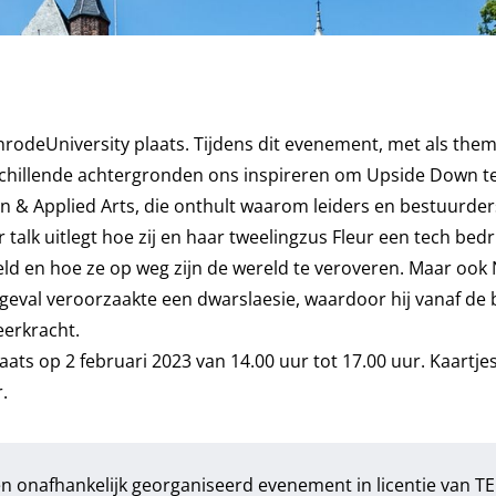
rodeUniversity plaats. Tijdens dit evenement, met als them
schillende achtergronden ons inspireren om Upside Down t
on & Applied Arts, die onthult waarom leiders en bestuurder
 talk uitlegt hoe zij en haar tweelingzus Fleur een tech bed
eld en hoe ze op weg zijn de wereld te veroveren. Maar ook 
geval veroorzaakte een dwarslaesie, waardoor hij vanaf de 
veerkracht.
ts op 2 februari 2023 van 14.00 uur tot 17.00 uur. Kaartje
.
 onafhankelijk georganiseerd evenement in licentie van T