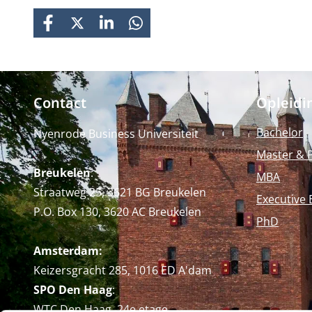
FACEBOOK
X
LINKEDIN
WHATSAPP
Contact
Opleidi
Bachelor
Nyenrode Business Universiteit
Master & 
Breukelen
:
MBA
Straatweg 25, 3621 BG Breukelen
Executive 
P.O. Box 130, 3620 AC Breukelen
PhD
Amsterdam:
Keizersgracht 285, 1016 ED A'dam
SPO Den Haag
:
WTC Den Haag, 24e etage