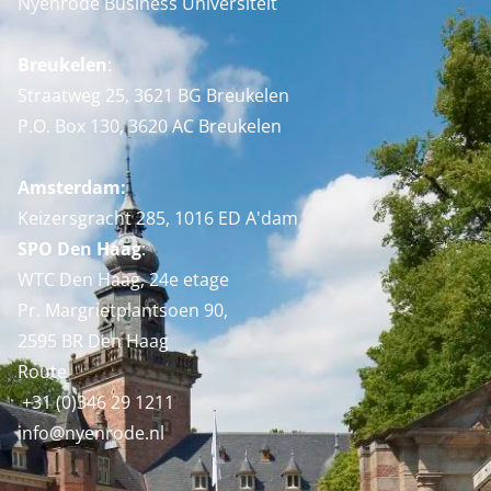
Nyenrode Business Universiteit
Breukelen
:
Straatweg 25, 3621 BG Breukelen
P.O. Box 130, 3620 AC Breukelen
Amsterdam:
Keizersgracht 285, 1016 ED A'dam
SPO Den Haag
:
WTC Den Haag, 24e etage
Pr. Margrietplantsoen 90,
2595 BR Den Haag
Route
+31 (0)346 29 1211
info@nyenrode.nl