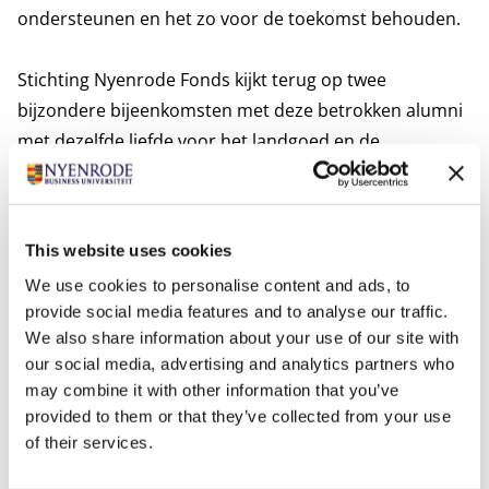
ondersteunen en het zo voor de toekomst behouden.
Stichting Nyenrode Fonds kijkt terug op twee
bijzondere bijeenkomsten met deze betrokken alumni
met dezelfde liefde voor het landgoed en de
universiteit.
We zijn dankbaar en trots dat onze alumni op deze
manier bijdragen aan het aantrekken en behouden van
This website uses cookies
jong talent voor Nyenrode en het behoud van het
We use cookies to personalise content and ads, to
erfgoed!
provide social media features and to analyse our traffic.
We also share information about your use of our site with
Dit artikel is al eerder gepubliceerd op de website
our social media, advertising and analytics partners who
van
Nyenrode Alumni VCV
.
may combine it with other information that you’ve
provided to them or that they’ve collected from your use
Nyenrode Alumni VCV:
of their services.
Met meer dan 6000 leden zijn wij dé vereniging
voor oud studenten van Nyenrode Business