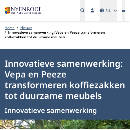
Talen
NL
Me
Home
Nieuws
Innovatieve samenwerking: Vepa en Peeze transformeren
koffiezakken tot duurzame meubels
Innovatieve samenwerking:
Vepa en Peeze
transformeren koffiezakken
tot duurzame meubels
Innovatieve samenwerking