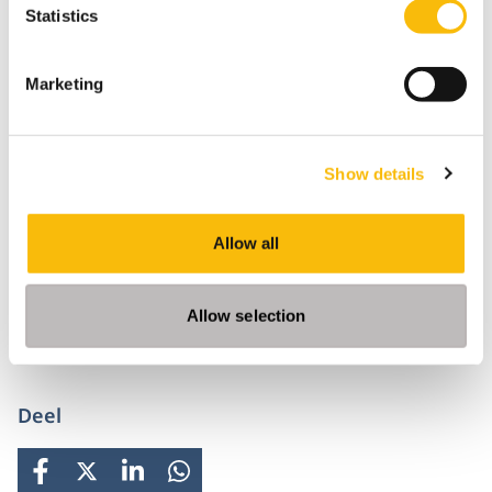
Masterclass Duurzaam Ondernemen
Statistics
Startdatum:
10 februari 2027
Marketing
Taal:
Nederlands
Locatie:
Breukelen
Show details
Tijdens de Masterclass Duurzaam Ondernemen
reiken we nieuwe ideeën en methodes aan om
Allow all
verder te komen met MVO binnen je organisatie.
Allow selection
Deel
FACEBOOK
X
LINKEDIN
WHATSAPP