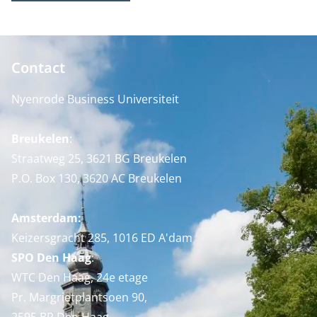
Contact
Nyenrode Business Universiteit
Breukelen
:
Straatweg 25, 3621 BG Breukelen
P.O. Box 130, 3620 AC Breukelen
Amsterdam:
Keizersgracht 285, 1016 ED A'dam
SPO Den Haag
:
WTC Den Haag, 24e etage
Pr. Margrietplantsoen 90,