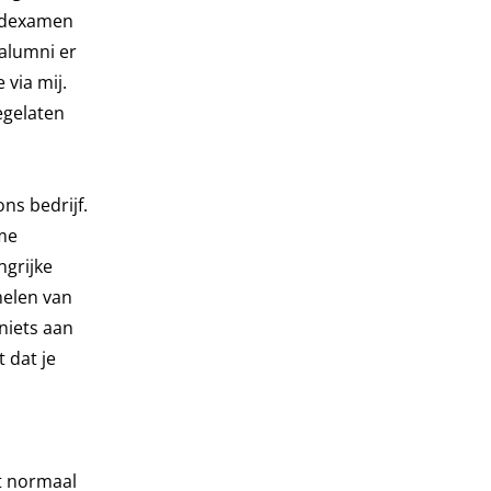
indexamen
alumni er
 via mij.
egelaten
ons bedrijf.
 me
ngrijke
melen van
 niets aan
 dat je
kt normaal