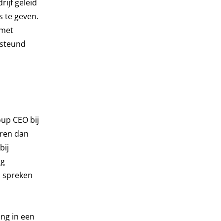
rijf geleid
 te geven.
 met
esteund
oup CEO bij
aren dan
bij
rg
n spreken
ang in een