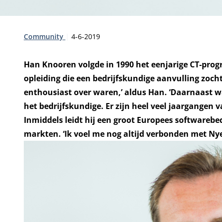
Type:
Publicatiedatum:
Community
4-6-2019
Han Knooren volgde in 1990 het eenjarige CT-pro
opleiding die een bedrijfskundige aanvulling zoc
enthousiast over waren,’ aldus Han. ‘Daarnaast wa
het bedrijfskundige. Er zijn heel veel jaargange
Inmiddels leidt hij een groot Europees softwarebe
markten. ‘Ik voel me nog altijd verbonden met Ny