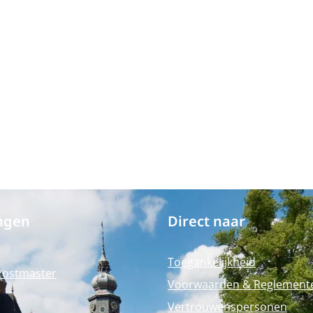
ngen
Direct naar
Toegankelijkheid
Postmaster
Voorwaarden & Reglement
Vertrouwenspersonen