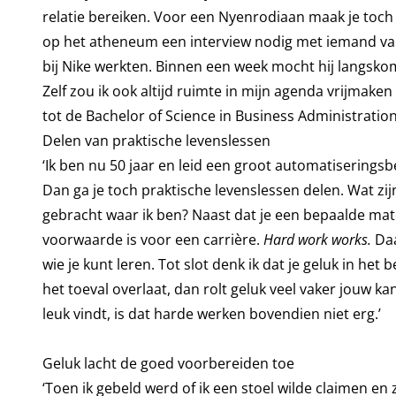
relatie bereiken. Voor een Nyenrodiaan maak je toch 
op het atheneum een interview nodig met iemand van
bij Nike werkten. Binnen een week mocht hij langskom
Zelf zou ik ook altijd ruimte in mijn agenda vrijmake
tot de Bachelor of Science in Business Administratio
Delen van praktische levenslessen
‘Ik ben nu 50 jaar en leid een groot automatiseringsbed
Dan ga je toch praktische levenslessen delen. Wat z
gebracht waar ik ben? Naast dat je een bepaalde mat
voorwaarde is voor een carrière.
Hard work works.
Daa
wie je kunt leren. Tot slot denk ik dat je geluk in het
het toeval overlaat, dan rolt geluk veel vaker jouw ka
leuk vindt, is dat harde werken bovendien niet erg.’
Geluk lacht de goed voorbereiden toe
‘Toen ik gebeld werd of ik een stoel wilde claimen en z