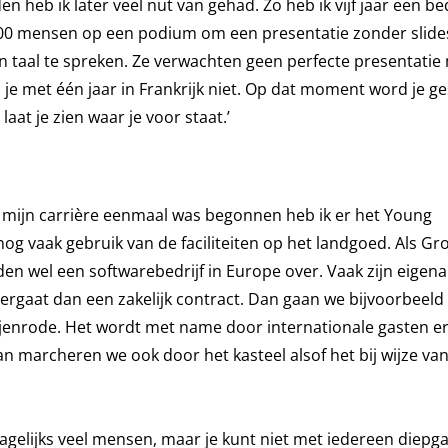
heb ik later veel nut van gehad. Zo heb ik vijf jaar een bed
500 mensen op een podium om een presentatie zonder slides
hun taal te spreken. Ze verwachten geen perfecte presentatie
n je met één jaar in Frankrijk niet. Op dat moment word je g
aat je zien waar je voor staat.’
n mijn carrière eenmaal was begonnen heb ik er het Young
g vaak gebruik van de faciliteiten op het landgoed. Als Gr
en wel een softwarebedrijf in Europe over. Vaak zijn eigen
rgaat dan een zakelijk contract. Dan gaan we bijvoorbeeld 
jenrode. Het wordt met name door internationale gasten e
n marcheren we ook door het kasteel alsof het bij wijze va
agelijks veel mensen, maar je kunt niet met iedereen diepg