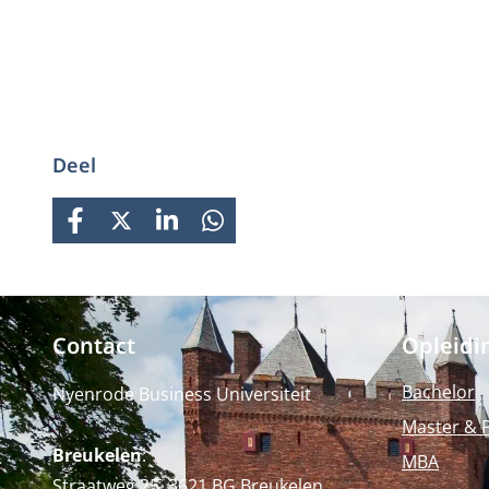
Deel
FACEBOOK
X
LINKEDIN
WHATSAPP
Contact
Opleidi
Bachelor
Nyenrode Business Universiteit
Master & 
Breukelen
:
MBA
Straatweg 25, 3621 BG Breukelen