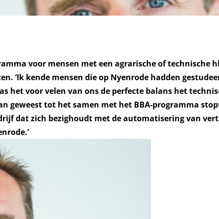
gramma voor mensen met een agrarische of technische h
hten. ‘Ik kende mensen die op Nyenrode hadden gestudee
s het voor velen van ons de perfecte balans het techni
n van geweest tot het samen met het BBA-programma stopt
drijf dat zich bezighoudt met de automatisering van vert
enrode.’