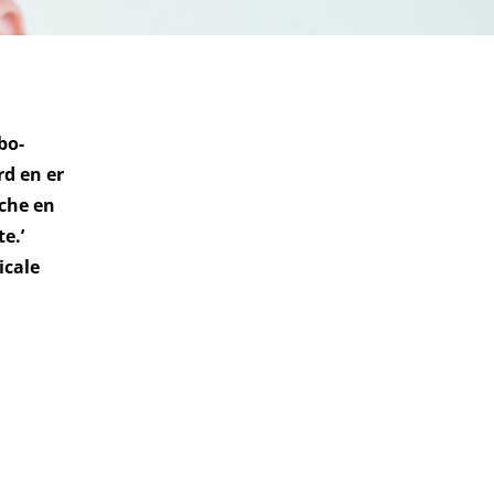
bo-
rd en er
sche en
e.’
icale