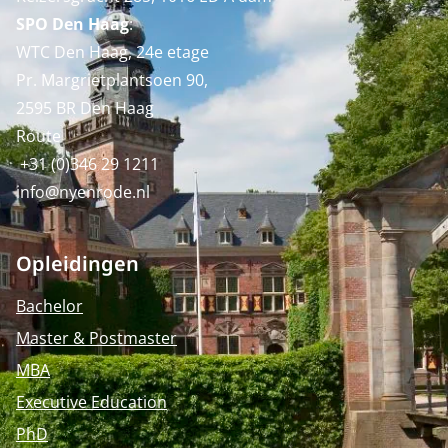
SPO Den Haag
:
WTC Den Haag, 24e etage
Pr. Margrietplantsoen 90,
2595 BR Den Haag
Route
+31 (0)346 29 1211
info@nyenrode.nl
Opleidingen
Bachelor
Master & Postmaster
MBA
Executive Education
PhD