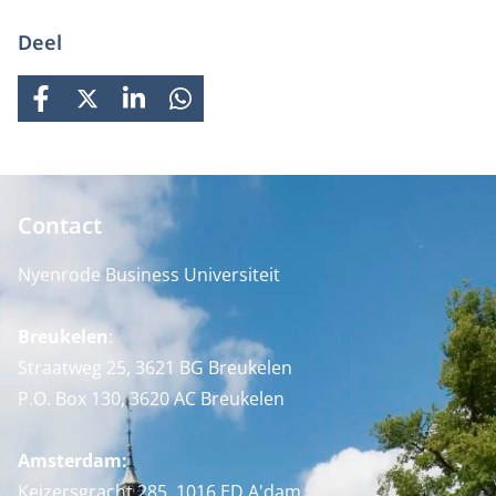
Deel
FACEBOOK
X
LINKEDIN
WHATSAPP
Contact
Nyenrode Business Universiteit
Breukelen
:
Straatweg 25, 3621 BG Breukelen
P.O. Box 130, 3620 AC Breukelen
Amsterdam:
Keizersgracht 285, 1016 ED A'dam