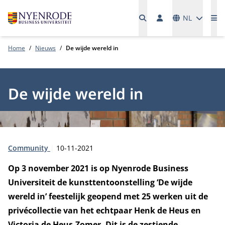
Talen
NL
Me
Home
Nieuws
De wijde wereld in
De wijde wereld in
Type:
Publicatiedatum:
Community
10-11-2021
Op 3 november 2021 is op Nyenrode Business
Universiteit de kunsttentoonstelling ‘De wijde
wereld in’ feestelijk geopend met 25 werken uit de
privécollectie van het echtpaar Henk de Heus en
Victoria de Heus-Zomer. Dit is de zestiende