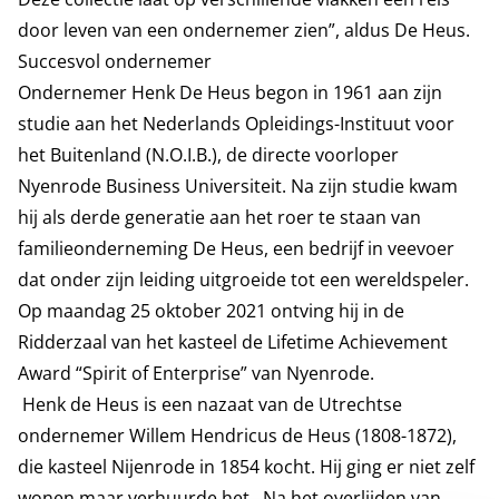
door leven van een ondernemer zien”, aldus De Heus.
Succesvol ondernemer
Ondernemer Henk De Heus begon in 1961 aan zijn
studie aan het Nederlands Opleidings-Instituut voor
het Buitenland (N.O.I.B.), de directe voorloper
Nyenrode Business Universiteit. Na zijn studie kwam
hij als derde generatie aan het roer te staan van
familieonderneming De Heus, een bedrijf in veevoer
dat onder zijn leiding uitgroeide tot een wereldspeler.
Op maandag 25 oktober 2021 ontving hij in de
Ridderzaal van het kasteel de
Lifetime Achievement
Award “Spirit of Enterprise”
van Nyenrode.
Henk de Heus is een nazaat van de Utrechtse
ondernemer Willem Hendricus de Heus (1808-1872),
die kasteel Nijenrode in 1854 kocht. Hij ging er niet zelf
wonen maar verhuurde het . Na het overlijden van