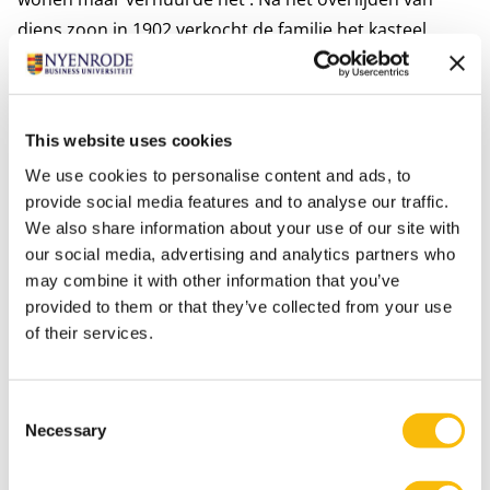
diens zoon in 1902 verkocht de familie het kasteel
weer.
Art Fund Nyenrode biedt geïnteresseerden uit de
This website uses cookies
Nyenrode-community de mogelijkheid om in kleine
We use cookies to personalise content and ads, to
groepen op afspraak de tentoonstelling te
provide social media features and to analyse our traffic.
bekijken. Daarbij moeten de geldende
We also share information about your use of our site with
coronamaatregelen in acht worden genomen.
our social media, advertising and analytics partners who
Meer informatie is terug te vinden op de
website
may combine it with other information that you’ve
provided to them or that they’ve collected from your use
van Art Fund Nyenrode.
of their services.
De catalogus is voor € 19,50 verkrijgbaar bij het
Servicepoint op Nyenrode Business Universiteit of
Consent
is online via de
website
van Art Fund Nyenrode te
Necessary
Selection
bestellen voor € 22,50 (incl. BTW en verzendkosten