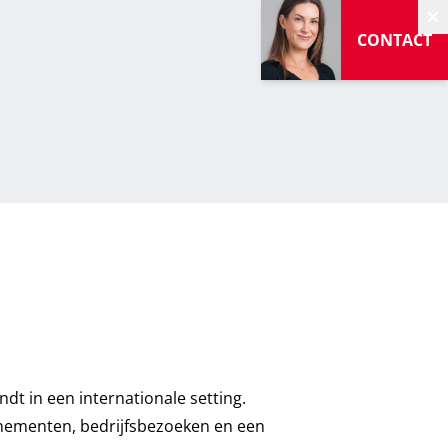
V
CONTACT
dt in een internationale setting.
enementen, bedrijfsbezoeken en een