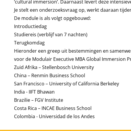
‘cultural immersion’. Daarnaast levert deze intensi
Je stelt een onderzoeksvraag op, werkt daaraan tijden
De module is als volgt opgebouwd:
Introductiedag
Studiereis (verblijf van 7 nachten)
Terugkomdag
Hieronder een greep uit bestemmingen en samenwerki
voor de Modulair Executive MBA Global Immersion 
Zuid Afrika – Stellenbosch University
China –
Renmin Business School
San Francisco –
University of California Berkeley
I
ndia -
IIFT Bhawan
B
razilie –
FGV Institute
C
osta Rica –
INCAE Business School
Colombia -
Universidad de los Andes