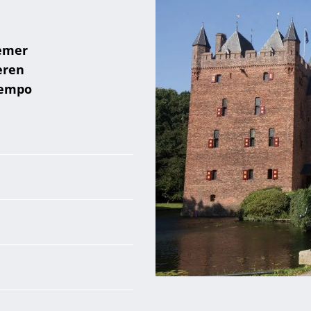
emer
eren
tempo