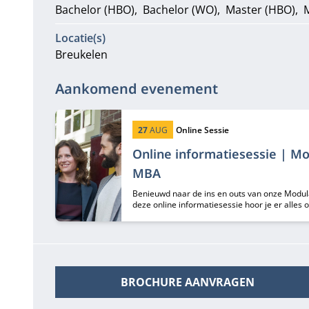
Bachelor (HBO)
Bachelor (WO)
Master (HBO)
Locatie(s)
Breukelen
Aankomend evenement
Startdatum:
Type:
27
AUG
Online Sessie
Online informatiesessie | Mo
MBA
Benieuwd naar de ins en outs van onze Modul
deze online informatiesessie hoor je er alle
Margriet Huberts en Lisa de Bie.
BROCHURE AANVRAGEN