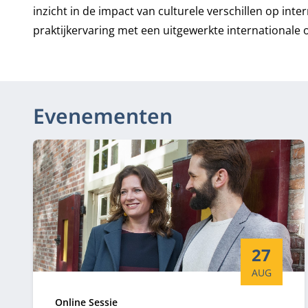
inzicht in de impact van culturele verschillen op inte
praktijkervaring met een uitgewerkte internationale
Evenementen
Startdatum
27
AUG
Type:
Online Sessie