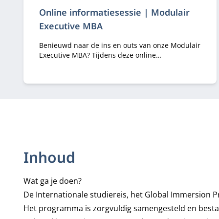
Online informatiesessie | Modulair
Executive MBA
Benieuwd naar de ins en outs van onze Modulair
Executive MBA? Tijdens deze online
informatiesessie hoor je er alles over van
programma-adviseurs Margriet Huberts en Lisa
de Bie.
Inhoud
Wat ga je doen?
De Internationale studiereis, het Global Immersion Pr
Het programma is zorgvuldig samengesteld en besta