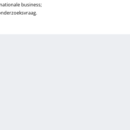
rnationale business;
 onderzoeksvraag.
: