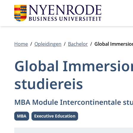
Home
Opleidingen
Bachelor
Global Immersion
Global Immersion
studiereis
MBA Module Intercontinentale stu
MBA
Executive Education
Level:
Level: