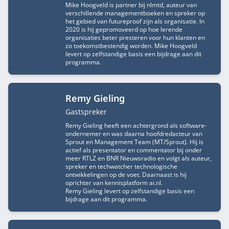
Mike Hoogveld is partner bij nlmtd, auteur van
verschillende managementboeken en spreker op
het gebied van futureproof zijn als organisatie. In
2020 is hij gepromoveerd op hoe lerende
organisaties beter presteren voor hun klanten en
zo toekomstbestendig worden. Mike Hoogveld
levert op zelfstandige basis een bijdrage aan dit
programma.
Remy Gieling
Functietitel
Gastspreker
Remy Gieling heeft een achtergrond als software-
ondernemer en was daarna hoofdredacteur van
Sprout en Management Team (MT/Sprout). Hij is
actief als presentator en commentator bij onder
meer RTLZ en BNR Nieuwsradio en volgt als auteur,
spreker en techwatcher technologische
ontwikkelingen op de voet. Daarnaast is hij
oprichter van kennisplatform ai.nl.
Remy Gieling levert op zelfstandige basis een
bijdrage aan dit programma.