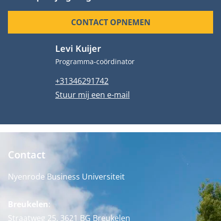
CONTACT OPNEMEN
Levi Kuijer
Functietitel
Programma-coördinator
Telefoonnummer
+31346291742
E-mailadres
Stuur mij een e-mail
Contact
Nyenrode Business Universiteit
Breukelen
:
Straatweg 25, 3621 BG Breukelen