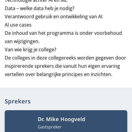
Technologie achter AI en ML
Data – welke data heb je nodig?
Verantwoord gebruik en ontwikkeling van AI
AI use cases
De inhoud van het programma is onder voorbehoud
van wijzigingen.
Van wie krijg je college?
De colleges in deze collegereeks worden gegeven door
inspirerende sprekers die vanuit hun eigen ervaring
vertellen over belangrijke principes en inzichten.
Sprekers
Dr. Mike Hoogveld
Functietitel
Gastspreker