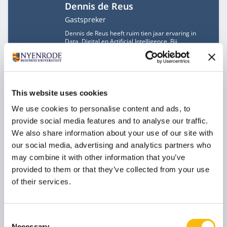
Dennis de Reus
Functietitel
Gastspreker
Dennis de Reus heeft ruim tien jaar ervaring in
Data, Digital en Artificial Intelligence. Bij
McKinsey&Company leidde hij digitale
transformaties binnen een variëteit aan sectoren
zoals telecom, infrastructuur en softwareproviders.
Nu is hij Founder bij Stellar, AI for customer service
phone calls. Dennis de Reus levert op zelfstandige
basis een bijdrage aan dit programma.
This website uses cookies
We use cookies to personalise content and ads, to
provide social media features and to analyse our traffic.
Dr. Stefan Buijsman
We also share information about your use of our site with
Functietitel
Gastspreker
our social media, advertising and analytics partners who
Stefan Buijsman is actief binnen het vakgebied
may combine it with other information that you’ve
filosofie van technologie en ethiek van artificial
intelligence. Hij promoveerde op jonge leeftijd in de
provided to them or that they’ve collected from your use
filosofie van de wiskunde en werkt sindsdien als
of their services.
onderzoeker. Hij schreef
populairwetenschappelijke boeken over wiskunde
en AI en doet aan de TU Delft onderzoek naar AI-
ethiek. Daarnaast is hij managing director van het
Consent
TU Delft Digital Ethics Centre.
Stefan Buijsman levert op zelfstandige basis een
Necessary