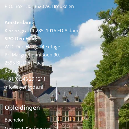
P.O. Box 130, 3620 AC Breukelen
Amsterdam:
Keizersgracht 285, 1016 ED A'dam
SPO Den Haag
:
WTC Den Haag, 24e etage
Pr. Margrietplantsoen 90,
2595 BR Den Haag
Route
+31 (0)346 29 1211
info@nyenrode.nl
Opleidingen
Bachelor