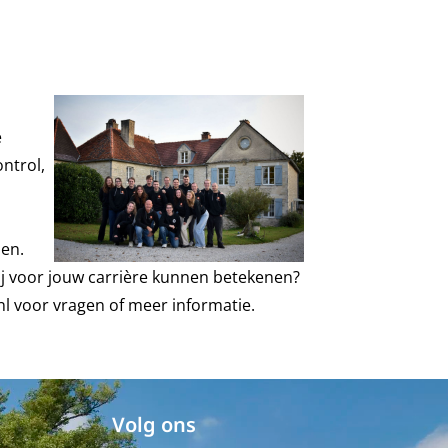
e
ntrol,
len.
ij voor jouw carrière kunnen betekenen?
nl
voor vragen of meer informatie.
Volg ons