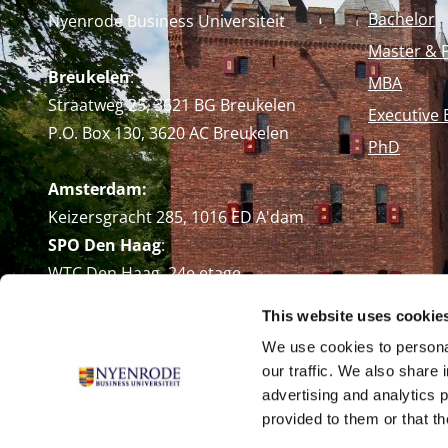
Bachelor
Nyenrode Business Universiteit
Master & 
Breukelen
:
MBA
Straatweg 25, 3621 BG Breukelen
Executive 
P.O. Box 130, 3620 AC Breukelen
PhD
Amsterdam:
Keizersgracht 285, 1016 ED A'dam
SPO Den Haag
:
WTC Den Haag, 24e etage
Pr. Margrietplantsoen 90,
This website uses cookie
2595 BR Den Haag
We use cookies to personal
Route
our traffic. We also share 
+31 (0)346 29 1211
advertising and analytics 
info@nyenrode.nl
provided to them or that th