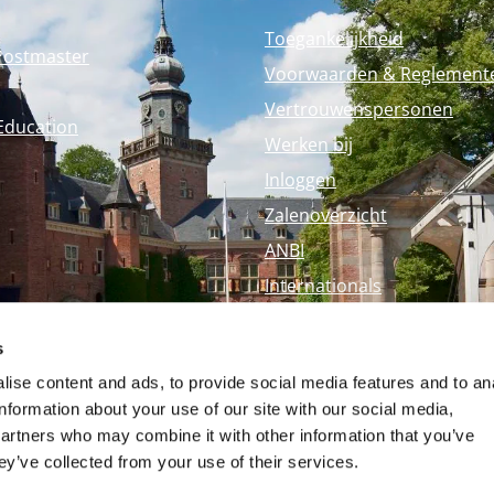
Toegankelijkheid
Postmaster
Voorwaarden & Reglement
Vertrouwenspersonen
Education
Werken bij
Inloggen
Zalenoverzicht
ANBI
Internationals
Perspagina
s
Nyenrode Webshop
ise content and ads, to provide social media features and to an
information about your use of our site with our social media,
partners who may combine it with other information that you’ve
ey’ve collected from your use of their services.