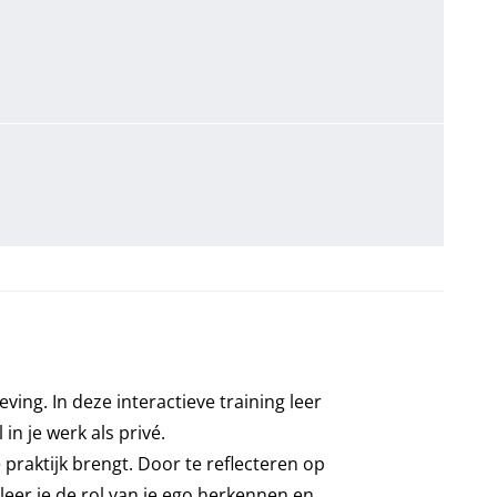
ing. In deze interactieve training leer
in je werk als privé.
praktijk brengt. Door te reflecteren op
leer je de rol van je ego herkennen en