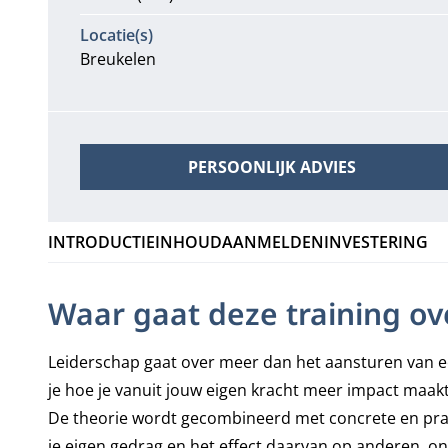
Locatie(s)
Breukelen
PERSOONLIJK ADVIES
INTRODUCTIE
INHOUD
AANMELDEN
INVESTERING
Waar gaat deze training ov
Leiderschap gaat over meer dan het aansturen van een 
je hoe je vanuit jouw eigen kracht meer impact maakt 
De theorie wordt gecombineerd met concrete en prakti
je eigen gedrag en het effect daarvan op anderen, ont