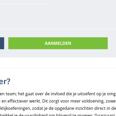
AANMELDEN
er?
team; het gaat over de invloed die je uitoefent op je omgev
en effectiever werkt. Dit zorgt voor meer voldoening, zowel 
jkoefeningen, zodat je de opgedane inzichten direct in de 
wikkel je de vaardigheid om blijvend te groeien. Daarnaast 