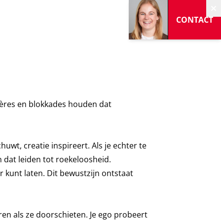
V
CONTACT
rières en blokkades houden dat
wt, creatie inspireert. Als je echter te
 dat leiden tot roekeloosheid.
er kunt laten. Dit bewustzijn ontstaat
ren als ze doorschieten. Je ego probeert