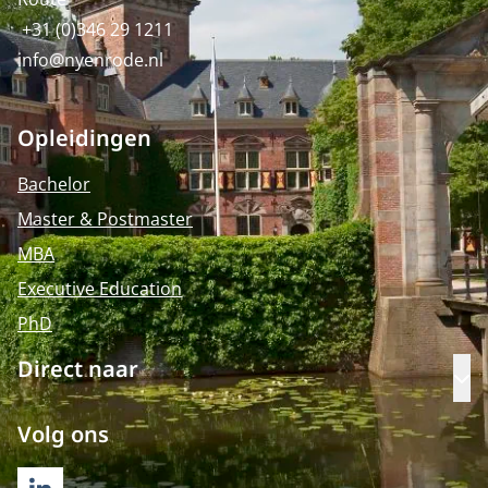
+31 (0)346 29 1211
info@nyenrode.nl
Opleidingen
Bachelor
Master & Postmaster
MBA
Executive Education
PhD
Direct naar
Op
Volg ons