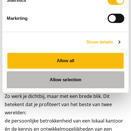
kennis en slagkracht van een landelijke organisatie. Je
werkt vanaf dag één mee in de praktijk, krijg je
Marketing
persoonlijke begeleiding en ontdek je waar jouw kracht
ligt binnen de accountancy. Dit betekent dat je
profiteert van:
Show details
Een sterke landelijke groep en kennisdeling
Extra ontwikkel- en
Allow all
doorgroeimogelijkheden
De combinatie van regionale
betrokkenheid en landelijke
Allow selection
expertise
Zo werk je dichtbij, maar met een brede blik. Dit
betekent dat je profiteert van het beste van twee
werelden:
de persoonlijke betrokkenheid van een lokaal kantoor
én de kennis en ontwikkelmogelijkheden van een