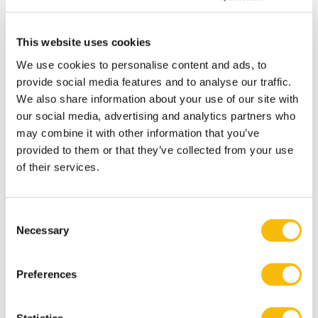
je de ruimte krijgt om jezelf te ontwikkelen op jouw
manier. Informele werksfeer met een platte
This website uses cookies
organisatie:
We use cookies to personalise content and ads, to
Veel vrijheid en aandacht
provide social media features and to analyse our traffic.
voor werk-privébalans
We also share information about your use of our site with
Persoonlijke begeleiding en
our social media, advertising and analytics partners who
ontwikkelkansen
may combine it with other information that you’ve
provided to them or that they’ve collected from your use
Werken in een team dat elkaar uitdaagt en versterkt
of their services.
Onze cultuur is professioneel en scherp waar nodig,
maar altijd sociaal en betrokken. Je bent bij ons geen
‘student’, maar echt onderdeel van het team.
Consent
Necessary
Onderdeel van PIA Group: bouwen aan de toekomst
Selection
van accountancy
EJP is onderdeel van PIA Group, de snelst groeiende
Preferences
accountantsorganisatie van Nederland. Binnen onze
groep werk je altijd dicht bij de ondernemer, met de
Statistics