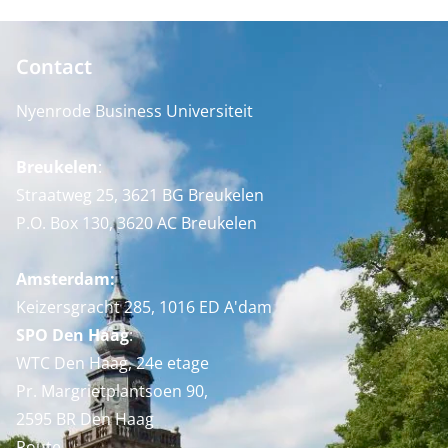
Contact
Nyenrode Business Universiteit
Breukelen
:
Straatweg 25, 3621 BG Breukelen
P.O. Box 130, 3620 AC Breukelen
Amsterdam:
Keizersgracht 285, 1016 ED A'dam
SPO Den Haag
:
WTC Den Haag, 24e etage
Pr. Margrietplantsoen 90,
2595 BR Den Haag
Route