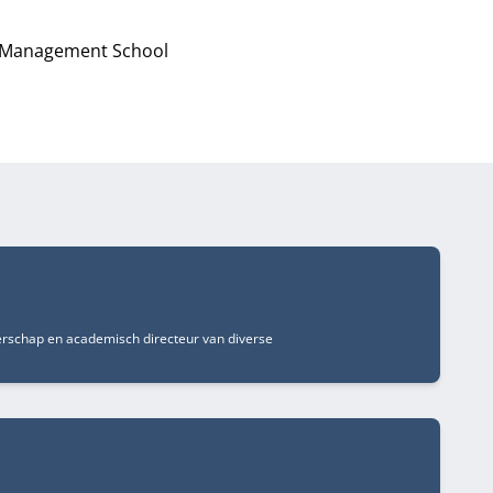
rp Management School
erschap en academisch directeur van diverse