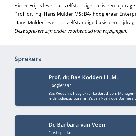
Pieter Frijns levert op zelfstandige basis een bijdra
Prof. dr. ing. Hans Mulder MScBA- hoogleraar Ente
Hans Mulder levert op zelfstandige basis een bijdra
Deze sprekers zijn onder voorbehoud van wijzigingen.
Sprekers
Prof. dr. Bas Kodden LL.M.
Functietitel
Hoogleraar
Bas Kodden is hoogleraar Leiderschap & Management
leiderschapsprogramma’s van Nyenrode Business Un
Dr. Barbara van Veen
Functietitel
Gastspreker