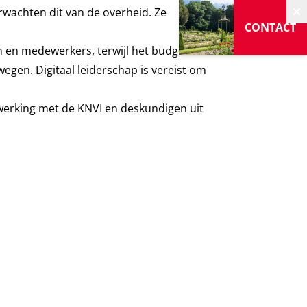
rwachten dit van de overheid. Ze
V
CONTACT
n en medewerkers, terwijl het budget
egen. Digitaal leiderschap is vereist om
nwerking met de KNVI en deskundigen uit
.