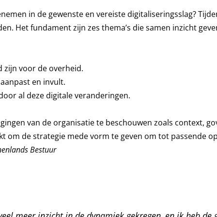
enemen in de gewenste en vereiste digitaliseringsslag? Tijde
den. Het fundament zijn zes thema’s die samen inzicht geven 
d zijn voor de overheid.
e aanpast en invult.
 door al deze digitale veranderingen.
dagingen van de organisatie te beschouwen zoals context, go
ikt om de strategie mede vorm te geven om tot passende o
nenlands Bestuur
veel meer inzicht in de dynamiek gekregen, en ik heb de g