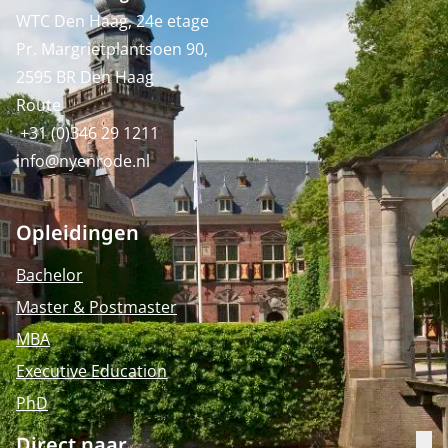
WTC Den Haag, 24e etage
Pr. Margrietplantsoen 90,
2595 BR Den Haag
Route
+31 (0)346 29 1211
info@nyenrode.nl
Opleidingen
Bachelor
Master & Postmaster
MBA
Executive Education
PhD
Direct naar