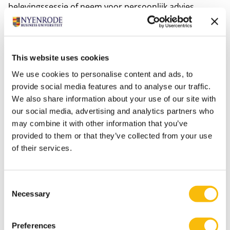
belevingssessie of neem voor persoonlijk advies
contact op met onze programma-adviseurs via
telefoonnummer +31 346 291 001 of mail
mmba@nyenrode.nl
.
This website uses cookies
We use cookies to personalise content and ads, to
provide social media features and to analyse our traffic.
We also share information about your use of our site with
our social media, advertising and analytics partners who
may combine it with other information that you’ve
Aanmelden
provided to them or that they’ve collected from your use
of their services.
Wat zijn de toelatingseisen?
De MBA Thesis mag je doen:
Consent
als je de andere modules afgerond hebt
Necessary
Selection
met tenminste 5 jaar werkervaring als (algemeen)
manager of in een invloedrijke/ strategische positie
Preferences