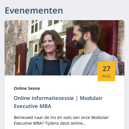
Evenementen
Startdatum:
27
AUG
Type:
Online Sessie
Online informatiesessie | Modulair
Executive MBA
Benieuwd naar de ins en outs van onze Modulair
Executive MBA? Tijdens deze online
informatiesessie hoor je er alles over van