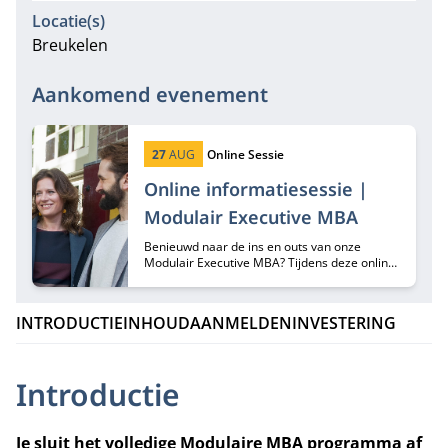
Locatie(s)
Breukelen
Aankomend evenement
Startdatum:
Type:
27
AUG
Online Sessie
Online informatiesessie |
Modulair Executive MBA
Benieuwd naar de ins en outs van onze
Modulair Executive MBA? Tijdens deze online
informatiesessie hoor je er alles over van
programma-adviseurs Margriet Huberts en
Lisa de Bie.
INTRODUCTIE
INHOUD
AANMELDEN
INVESTERING
Introductie
Je sluit het volledige Modulaire MBA programma af