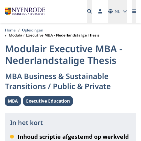
Talen
NL
Me
Home
Opleidingen
Modulair Executive MBA - Nederlandstalige Thesis
Modulair Executive MBA -
Nederlandstalige Thesis
MBA Business & Sustainable
Transitions / Public & Private
MBA
Executive Education
Level:
Level:
In het kort
Inhoud scriptie afgestemd op werkveld