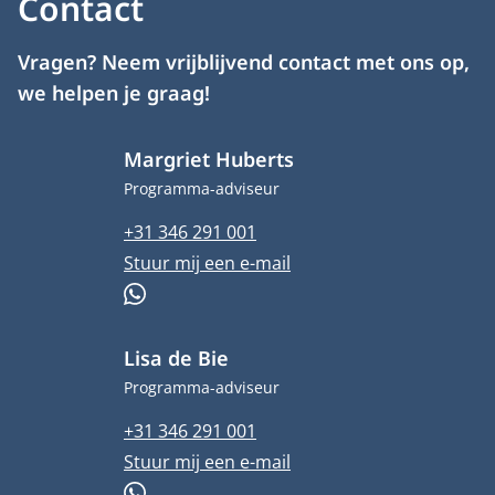
Contact
Vragen? Neem vrijblijvend contact met ons op,
we helpen je graag!
Margriet Huberts
Functietitel
Programma-adviseur
Telefoonnummer
+31 346 291 001
E-mailadres
Stuur mij een e-mail
WhatsApp
Lisa de Bie
Functietitel
Programma-adviseur
Telefoonnummer
+31 346 291 001
E-mailadres
Stuur mij een e-mail
WhatsApp