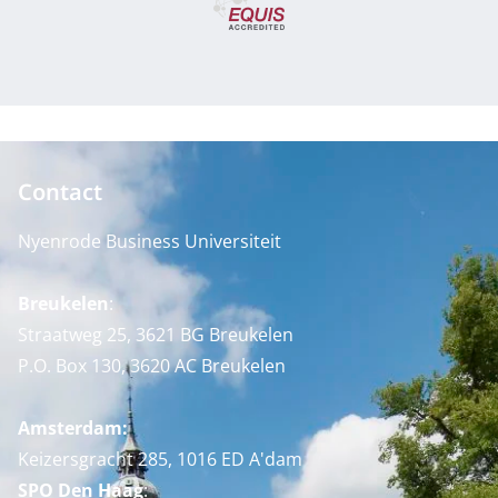
Contact
Nyenrode Business Universiteit
Breukelen
:
Straatweg 25, 3621 BG Breukelen
P.O. Box 130, 3620 AC Breukelen
Amsterdam:
Keizersgracht 285, 1016 ED A'dam
SPO Den Haag
: