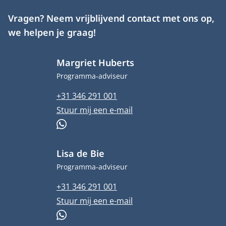
Vragen? Neem vrijblijvend contact met ons op,
we helpen je graag!
Margriet Huberts
Functietitel
Programma-adviseur
Telefoonnummer
+31 346 291 001
E-mailadres
Stuur mij een e-mail
WhatsApp
Lisa de Bie
Functietitel
Programma-adviseur
Telefoonnummer
+31 346 291 001
E-mailadres
Stuur mij een e-mail
WhatsApp