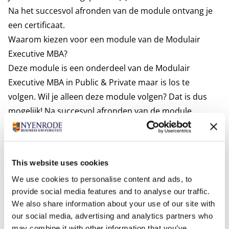
Na het succesvol afronden van de module ontvang je
een certificaat.
Waarom kiezen voor een module van de Modulair
Executive MBA?
Deze module is een onderdeel van de
Modulair
Executive MBA in Public & Private
maar is los te
volgen. Wil je alleen deze module volgen? Dat is dus
mogelijk! Na succesvol afronden van de module
ontvang je een certificaat. Smaakt het echter naar
meer en wil je na deze module nog meer modules
volgen of zelfs gaan voor een volledige MBA? Dat is ook
This website uses cookies
mogelijk. Voor het behalen van je MBA-titel volg je zes
We use cookies to personalise content and ads, to
minimaal, twee specialisatiemodules, de internationale
provide social media features and to analyse our traffic.
studiereis en de MBA thesis.
We also share information about your use of our site with
Meer informatie? Kom naar een belevingssessie.
our social media, advertising and analytics partners who
Wil je meer weten over de inhoud van de module of
may combine it with other information that you’ve