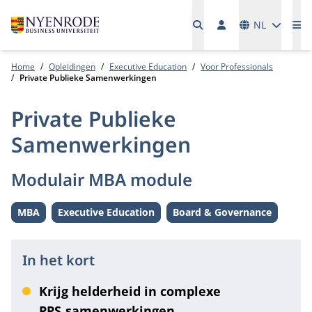
Talen
NL
Me
Home
Opleidingen
Executive Education
Voor Professionals
Private Publieke Samenwerkingen
Private Publieke
Samenwerkingen
Modulair MBA module
MBA
Executive Education
Board & Governance
Level:
Level:
Thema:
In het kort
Krijg helderheid in complexe
PPS‑samenwerkingen