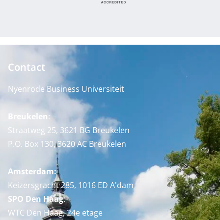
Contact
Nyenrode Business Universiteit
Breukelen
:
Straatweg 25, 3621 BG Breukelen
P.O. Box 130, 3620 AC Breukelen
Amsterdam:
Keizersgracht 285, 1016 ED A'dam
SPO Den Haag
:
WTC Den Haag, 24e etage