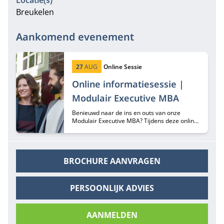
Locatie(s)
Breukelen
Aankomend evenement
Startdatum:
Type:
27
AUG
Online Sessie
Online informatiesessie |
Modulair Executive MBA
Benieuwd naar de ins en outs van onze
Modulair Executive MBA? Tijdens deze online
informatiesessie hoor je er alles over van
programma-adviseurs Margriet Huberts en
Lisa de Bie.
BROCHURE AANVRAGEN
PERSOONLIJK ADVIES
AANMELDEN