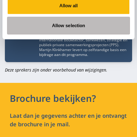
Allow all
Martijn Klinkhamer
Functietitel
Gastspreker
Allow selection
Martijn Klinkhamer is de oprichter van Rivoir Capital
en heeft een bewezen staat van dienst in de
internationale bouwsector, bankwezen, strategie en
publiek-private samenwerkingsprojecten (PPS).
Martijn Klinkhamer levert op zelfstandige basis een
bijdrage aan dit programma.
Deze sprekers zijn onder voorbehoud van wijzigingen.
Brochure bekijken?
Laat dan je gegevens achter en je ontvangt
de brochure in je mail.