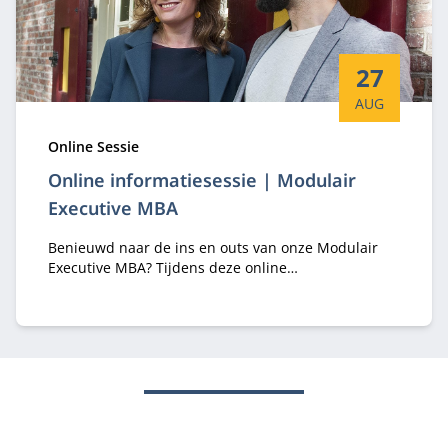
Startdatum:
27
AUG
Type:
Online Sessie
Online informatiesessie | Modulair
Executive MBA
Benieuwd naar de ins en outs van onze Modulair
Executive MBA? Tijdens deze online
informatiesessie hoor je er alles over van
programma-adviseurs Margriet Huberts en Lisa de
Bie.