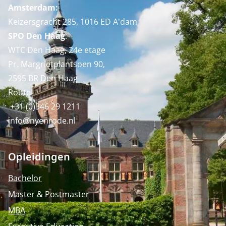
Amsterdam:
Keizersgracht 285, 1016 ED A'dam
SPO Den Haag
:
WTC Den Haag, 24e etage
Pr. Margrietplantsoen 90,
2595 BR Den Haag
Route
+31 (0)346 29 1211
info@nyenrode.nl
Opleidingen
Bachelor
Master & Postmaster
MBA