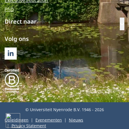
Executive Education
PhD
Direct naar
Op
Volg ons
LINKEDIN
© Universiteit Nyenrode B.V. 1946 - 2026
Opleidingen
Evenementen
Nieuws
Privacy Statement