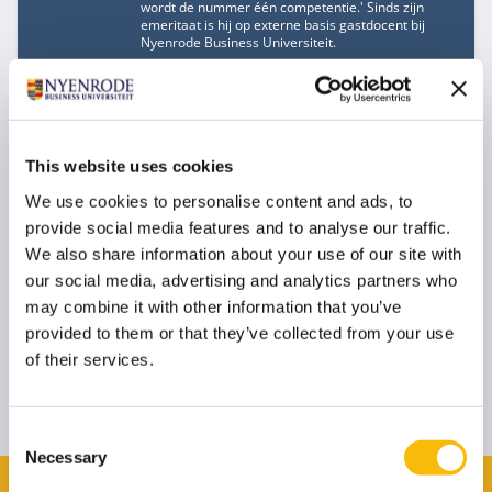
wordt de nummer één competentie.' Sinds zijn
emeritaat is hij op externe basis gastdocent bij
Nyenrode Business Universiteit.
Georgio Mosis PhD MBA
Functietitel
Gastspreker
This website uses cookies
Georgio Mosis, PhD, MBA, is een multidisciplinaire
innovator die expertise in epidemiologie, medische
We use cookies to personalise content and ads, to
informatica en kunstmatige intelligentie combineert
provide social media features and to analyse our traffic.
om de gezondheidszorg en het bedrijfsleven te
transformeren. Als Director Digitale
We also share information about your use of our site with
Transformaties bij AethiQs ontwikkelt hij
our social media, advertising and analytics partners who
strategische technologie-initiatieven en slaat hij
bruggen tussen de gezondheids-, financiële en
may combine it with other information that you’ve
technologiesector.
provided to them or that they’ve collected from your use
Georgio Mosis levert op zelfstandige basis een
bijdrage aan dit programma.
of their services.
Deze sprekers zijn onder voorbehoud van wijzigingen.
Consent
Necessary
Selection