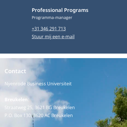
Professional Programs
Functietitel
Programma-manager
Telefoonnummer
+31 346 291 713
E-mailadres
Stuur mij een e-mail
Contact
Nyenrode Business Universiteit
Breukelen
:
Straatweg 25, 3621 BG Breukelen
P.O. Box 130, 3620 AC Breukelen