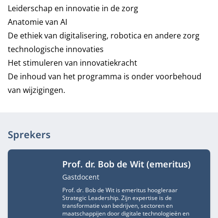
Leiderschap en innovatie in de zorg
Anatomie van AI
De ethiek van digitalisering, robotica en andere zorg
technologische innovaties
Het stimuleren van innovatiekracht
De inhoud van het programma is onder voorbehoud
van wijzigingen.
Sprekers
Prof. dr. Bob de Wit (emeritus)
Functietitel
Gastdocent
Prof. dr. Bob de Wit is emeritus hoogleraar
Strategic Leadership. Zijn expertise is de
transformatie van bedrijven, sectoren en
maatschappijen door digitale technologieën en