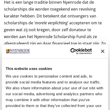
Het is een lange traditie binnen Nyenrode dat de
scholarships die worden toegekend een revolving
karakter hebben. Dit betekent dat ontvangers van
scholarships de ‘
morele verplichting
’ accepteren om te
geven wat zij ooit kregen, door zelf donateur te
worden aan het Nyenrode Scholarship Fund als ze
afgestudeerd zijn en daar financieel toe in staat zijn. Zo
krijgt het Scholarship Fund een doorlopende
financiering en kan het in de toekomst scholarships
blijven toekennen. We hopen dat alle
This website uses cookies
scholarshipstudenten deze traditie steunen en
We use cookies to personalise content and ads, to
bijdragen naar vermogen.
provide social media features and to analyse our traffic.
De scholarships voor het academische jaar 2026-2027
We also share information about your use of our site with
zijn hieronder beschreven. Je kunt je hiervoor
our social media, advertising and analytics partners who
aanmelden als je voldoet aan de eisen die worden
may combine it with other information that you’ve
gesteld. Lees hiervoor het tabblad Voorwaarden en
provided to them or that they’ve collected from your use