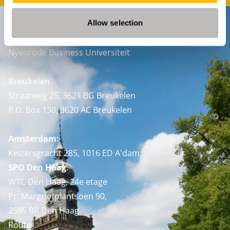
Allow selection
Contact
Nyenrode Business Universiteit
Breukelen
:
Straatweg 25, 3621 BG Breukelen
P.O. Box 130, 3620 AC Breukelen
Amsterdam:
Keizersgracht 285, 1016 ED A'dam
SPO Den Haag
:
WTC Den Haag, 24e etage
Pr. Margrietplantsoen 90,
2595 BR Den Haag
Route