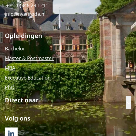
+31 (0)346 29 1211
info@nyenrode.nl
Opleidingen
Bachelor
Master & Postmaster
MBA
Executive Education
PhD
Direct naar
Op
Volg ons